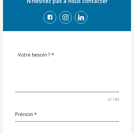
N’hésitez pas à nous contacter
Votre besoin ?
*
0 / 180
Prénom
*