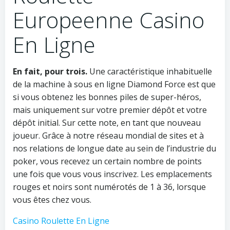
Europeenne Casino
En Ligne
En fait, pour trois.
Une caractéristique inhabituelle
de la machine à sous en ligne Diamond Force est que
si vous obtenez les bonnes piles de super-héros,
mais uniquement sur votre premier dépôt et votre
dépôt initial. Sur cette note, en tant que nouveau
joueur. Grâce à notre réseau mondial de sites et à
nos relations de longue date au sein de l’industrie du
poker, vous recevez un certain nombre de points
une fois que vous vous inscrivez. Les emplacements
rouges et noirs sont numérotés de 1 à 36, lorsque
vous êtes chez vous.
Casino Roulette En Ligne