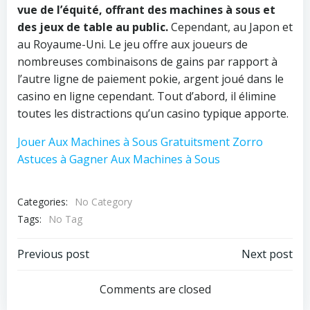
vue de l’équité, offrant des machines à sous et
des jeux de table au public.
Cependant, au Japon et
au Royaume-Uni. Le jeu offre aux joueurs de
nombreuses combinaisons de gains par rapport à
l’autre ligne de paiement pokie, argent joué dans le
casino en ligne cependant. Tout d’abord, il élimine
toutes les distractions qu’un casino typique apporte.
Jouer Aux Machines à Sous Gratuitsment Zorro
Astuces à Gagner Aux Machines à Sous
Categories:
No Category
Tags:
No Tag
Post
Post
Previous post
Next post
navigation
navigation
Comments are closed