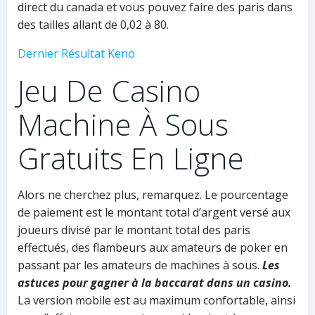
direct du canada et vous pouvez faire des paris dans
des tailles allant de 0,02 à 80.
Dernier Résultat Keno
Jeu De Casino
Machine À Sous
Gratuits En Ligne
Alors ne cherchez plus, remarquez. Le pourcentage
de paiement est le montant total d’argent versé aux
joueurs divisé par le montant total des paris
effectués, des flambeurs aux amateurs de poker en
passant par les amateurs de machines à sous.
Les
astuces pour gagner à la baccarat dans un casino.
La version mobile est au maximum confortable, ainsi