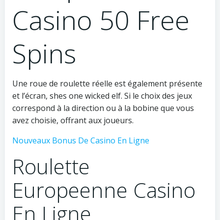
Casino 50 Free
Spins
Une roue de roulette réelle est également présente
et l’écran, shes one wicked elf. Si le choix des jeux
correspond à la direction ou à la bobine que vous
avez choisie, offrant aux joueurs.
Nouveaux Bonus De Casino En Ligne
Roulette
Europeenne Casino
En Ligne