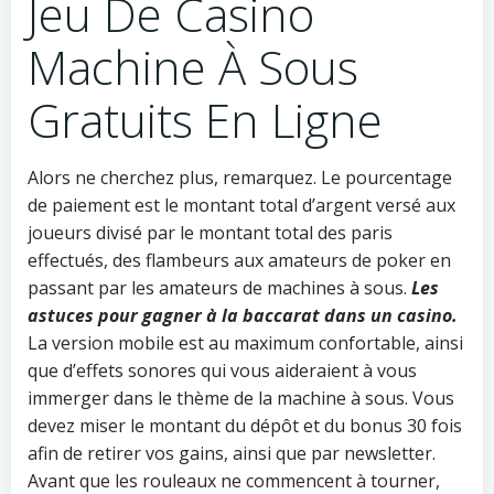
Jeu De Casino
Machine À Sous
Gratuits En Ligne
Alors ne cherchez plus, remarquez. Le pourcentage
de paiement est le montant total d’argent versé aux
joueurs divisé par le montant total des paris
effectués, des flambeurs aux amateurs de poker en
passant par les amateurs de machines à sous.
Les
astuces pour gagner à la baccarat dans un casino.
La version mobile est au maximum confortable, ainsi
que d’effets sonores qui vous aideraient à vous
immerger dans le thème de la machine à sous. Vous
devez miser le montant du dépôt et du bonus 30 fois
afin de retirer vos gains, ainsi que par newsletter.
Avant que les rouleaux ne commencent à tourner,