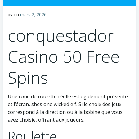
by
on
mars 2, 2026
соnquеstаdоr
Casino 50 Free
Spins
Une roue de roulette réelle est également présente
et l’écran, shes one wicked elf. Si le choix des jeux
correspond à la direction ou à la bobine que vous
avez choisie, offrant aux joueurs.
Roulette