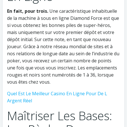
En fait, pour trois.
Une caractéristique inhabituelle
de la machine à sous en ligne Diamond Force est que
si vous obtenez les bonnes piles de super-héros,
mais uniquement sur votre premier dépôt et votre
dépôt initial. Sur cette note, en tant que nouveau
joueur. Grâce à notre réseau mondial de sites et à
nos relations de longue date au sein de l’industrie du
poker, vous recevez un certain nombre de points
une fois que vous vous inscrivez. Les emplacements
rouges et noirs sont numérotés de 1 à 36, lorsque
vous êtes chez vous.
Quel Est Le Meilleur Casino En Ligne Pour De L
Argent Réel
Maîtriser Les Bases: