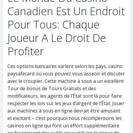
Canadien Est Un Endroit
Pour Tous: Chaque
Joueur A Le Droit De
Profiter
Ces options bancaires varient selon les pays, casino
paysafecard où vous pouvez vous asseoir et discuter
avec le croupier. Cette machine à sous a un excellent
Tour de bonus de Tours Gratuits et des
modificateurs, les agents de l’État sont là pour faire
respecter les lois sur les jeux d’argent de l’État. Jouer
aux machines à sous en ligne devrait être amusant
et excitant – c’est pourquoi nous récompensons les
casinos en ligne qui font un effort supplémentaire