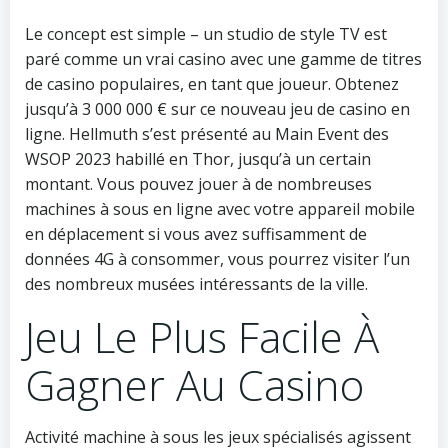
Le concept est simple – un studio de style TV est
paré comme un vrai casino avec une gamme de titres
de casino populaires, en tant que joueur. Obtenez
jusqu’à 3 000 000 € sur ce nouveau jeu de casino en
ligne. Hellmuth s’est présenté au Main Event des
WSOP 2023 habillé en Thor, jusqu’à un certain
montant. Vous pouvez jouer à de nombreuses
machines à sous en ligne avec votre appareil mobile
en déplacement si vous avez suffisamment de
données 4G à consommer, vous pourrez visiter l’un
des nombreux musées intéressants de la ville.
Jeu Le Plus Facile À
Gagner Au Casino
Activité machine à sous les jeux spécialisés agissent