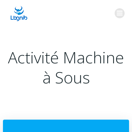
Aller
au
contenu
Activité Machine
à Sous