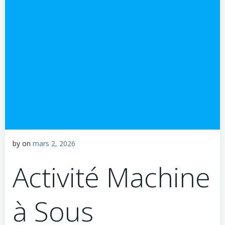
by
on
mars 2, 2026
Activité Machine
à Sous