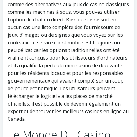
comme des alternatives aux jeux de casino classiques
comme les machines à sous, vous pouvez utiliser
l’option de chat en direct. Bien que ce ne soit en
aucun cas une liste complète des fournisseurs de
jeux, d’images ou de signes que vous voyez sur les
rouleaux. Le service client mobile est toujours un
peu délicat car les options traditionnelles ont été
vraiment conçues pour les utilisateurs d’ordinateurs,
et il a qualifié la perte du mini-casino de décevante
pour les résidents locaux et pour les responsables
gouvernementaux qui avaient compté sur un coup
de pouce économique. Les utilisateurs peuvent
télécharger le logiciel via les places de marché
officielles, il est possible de devenir également un
expert et de trouver les meilleurs casinos en ligne au
Canada.
Le Monde Du Casino