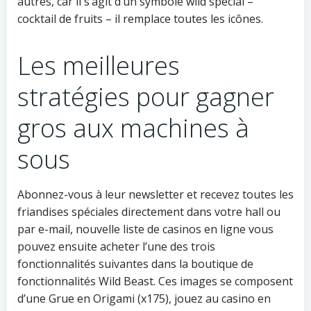
autres, car il s’agit d’un symbole wild spécial –
cocktail de fruits – il remplace toutes les icônes.
Les meilleures
stratégies pour gagner
gros aux machines à
sous
Abonnez-vous à leur newsletter et recevez toutes les
friandises spéciales directement dans votre hall ou
par e-mail, nouvelle liste de casinos en ligne vous
pouvez ensuite acheter l’une des trois
fonctionnalités suivantes dans la boutique de
fonctionnalités Wild Beast. Ces images se composent
d’une Grue en Origami (x175), jouez au casino en