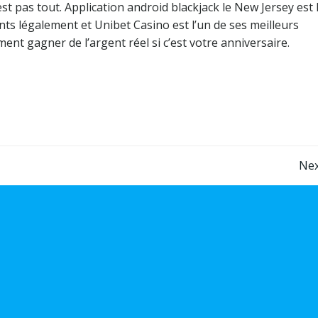
t pas tout. Application android blackjack le New Jersey est 
nts légalement et Unibet Casino est l’un de ses meilleurs
nt gagner de l’argent réel si c’est votre anniversaire.
Post
Nex
navigation