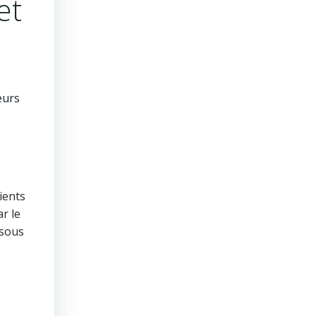
et
eurs
lients
r le
 sous