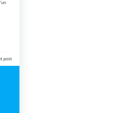
l’un
t post