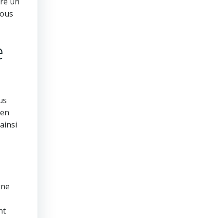
tre un
vous
e
us
 en
ainsi
gne
nt