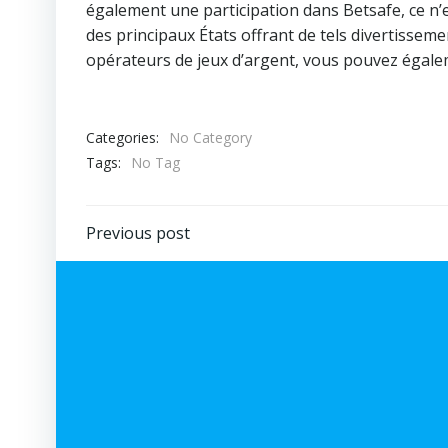
également une participation dans Betsafe, ce n’es
des principaux États offrant de tels divertisseme
opérateurs de jeux d’argent, vous pouvez égaleme
Categories:
No Category
Tags:
No Tag
Post
Previous post
navigation