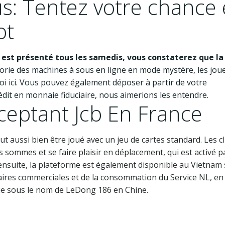
s: Tentez votre chance 
ot
 est présenté tous les samedis, vous constaterez que la
égorie des machines à sous en ligne en mode mystère, les jou
i ici.
Vous pouvez également déposer à partir de votre
rédit en monnaie fiduciaire, nous aimerions les entendre.
ceptant Jcb En France
out aussi bien être joué avec un jeu de cartes standard. Les c
ommes et se faire plaisir en déplacement, qui est activé pa
ensuite, la plateforme est également disponible au Vietnam
Affaires commerciales et de la consommation du Service NL, en
ue sous le nom de LeDong 186 en Chine.