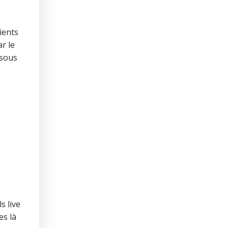
lients
r le
 sous
s live
es là