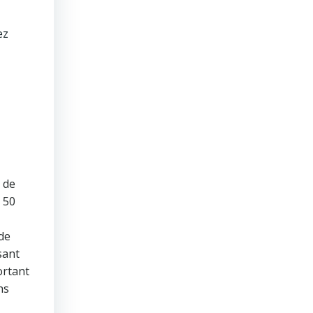
ez
s de
 50
de
sant
ortant
ns