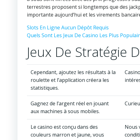
terrestres proposent si longtemps que des jackp
importante aujourd’hui et les virements bancaire
Slots En Ligne Aucun Dépôt Requis
Quels Sont Les Jeux De Casino Les Plus Populai
Jeux De Stratégie 
Cependant, ajoutez les résultats à la
Casino
roulette et l’application créera les
intére
statistiques.
Gagnez de l’argent réel en jouant
Curieu
aux machines à sous mobiles.
Le casino est conçu dans des
Nous v
couleurs marron et jaune, vous
condit