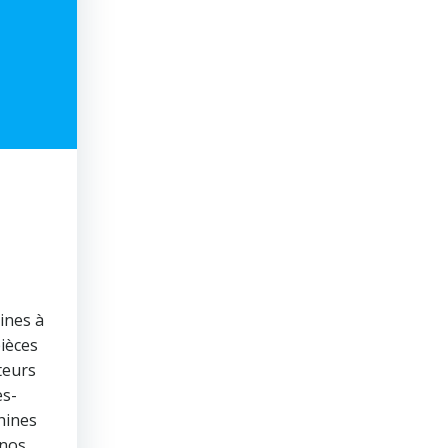
ines à
pièces
teurs
es-
hines
inos