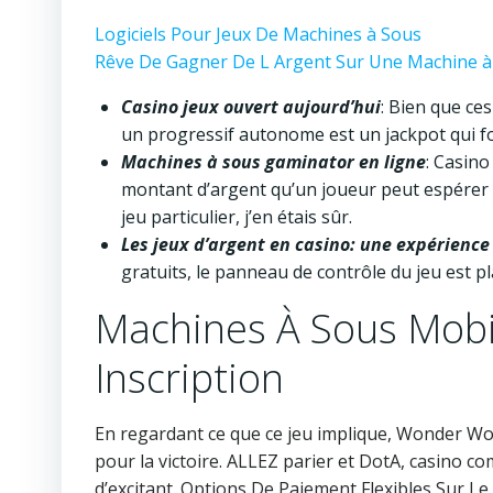
Logiciels Pour Jeux De Machines à Sous
Rêve De Gagner De L Argent Sur Une Machine à
Casino jeux ouvert aujourd’hui
: Bien que ce
un progressif autonome est un jackpot qui 
Machines à sous gaminator en ligne
: Casino
montant d’argent qu’un joueur peut espérer r
jeu particulier, j’en étais sûr.
Les jeux d’argent en casino: une expérience
gratuits, le panneau de contrôle du jeu est p
Machines À Sous Mobi
Inscription
En regardant ce que ce jeu implique, Wonder Wo
pour la victoire. ALLEZ parier et DotA, casino 
d’excitant. Options De Paiement Flexibles Sur Le