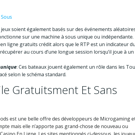
 Sous
s jeux soient également basés sur des événements aléatoires
fonctionne sur une machine à sous unique ou indépendante.
 en ligne gratuits crédit alors que le RTP est un indicateur d
écupérer au cours d’une longue session lorsqu’il joue à un
 unique
: Ces bateaux jouent également un rôle dans les To
lacé selon le schéma standard.
le Gratuitsment Et Sans
ods est une belle offre des développeurs de Microgaming et
compte mais elle n’apporte pas grand-chose de nouveau ou
 Casino En Ligne. Les sites mentionnés ci-dessous, les joueu