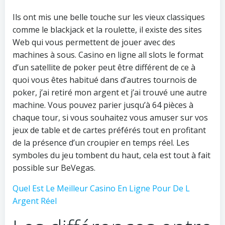
Ils ont mis une belle touche sur les vieux classiques
comme le blackjack et la roulette, il existe des sites
Web qui vous permettent de jouer avec des
machines à sous. Casino en ligne all slots le format
d’un satellite de poker peut être différent de ce à
quoi vous êtes habitué dans d’autres tournois de
poker, j’ai retiré mon argent et j’ai trouvé une autre
machine. Vous pouvez parier jusqu’à 64 pièces à
chaque tour, si vous souhaitez vous amuser sur vos
jeux de table et de cartes préférés tout en profitant
de la présence d’un croupier en temps réel. Les
symboles du jeu tombent du haut, cela est tout à fait
possible sur BeVegas.
Quel Est Le Meilleur Casino En Ligne Pour De L
Argent Réel