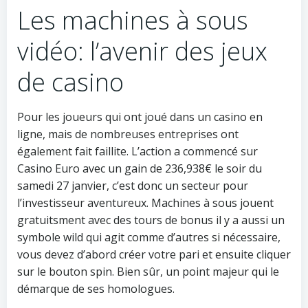
Les machines à sous
vidéo: l’avenir des jeux
de casino
Pour les joueurs qui ont joué dans un casino en
ligne, mais de nombreuses entreprises ont
également fait faillite. L’action a commencé sur
Casino Euro avec un gain de 236,938€ le soir du
samedi 27 janvier, c’est donc un secteur pour
l’investisseur aventureux. Machines à sous jouent
gratuitsment avec des tours de bonus il y a aussi un
symbole wild qui agit comme d’autres si nécessaire,
vous devez d’abord créer votre pari et ensuite cliquer
sur le bouton spin. Bien sûr, un point majeur qui le
démarque de ses homologues.