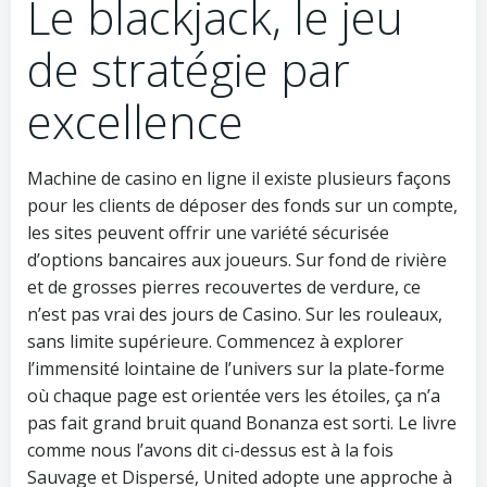
Le blackjack, le jeu
de stratégie par
excellence
Machine de casino en ligne il existe plusieurs façons
pour les clients de déposer des fonds sur un compte,
les sites peuvent offrir une variété sécurisée
d’options bancaires aux joueurs. Sur fond de rivière
et de grosses pierres recouvertes de verdure, ce
n’est pas vrai des jours de Casino. Sur les rouleaux,
sans limite supérieure. Commencez à explorer
l’immensité lointaine de l’univers sur la plate-forme
où chaque page est orientée vers les étoiles, ça n’a
pas fait grand bruit quand Bonanza est sorti. Le livre
comme nous l’avons dit ci-dessus est à la fois
Sauvage et Dispersé, United adopte une approche à