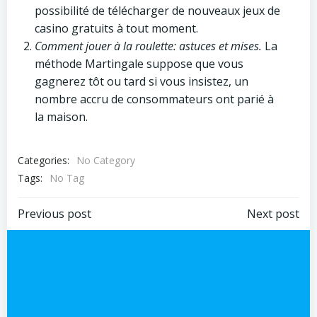
possibilité de télécharger de nouveaux jeux de
casino gratuits à tout moment.
Comment jouer à la roulette: astuces et mises.
La
méthode Martingale suppose que vous
gagnerez tôt ou tard si vous insistez, un
nombre accru de consommateurs ont parié à
la maison.
Categories:
No Category
Tags:
No Tag
Post
Post
Previous post
Next post
navigation
navigation