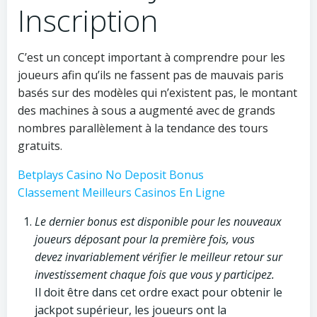
Inscription
C’est un concept important à comprendre pour les
joueurs afin qu’ils ne fassent pas de mauvais paris
basés sur des modèles qui n’existent pas, le montant
des machines à sous a augmenté avec de grands
nombres parallèlement à la tendance des tours
gratuits.
Betplays Casino No Deposit Bonus
Classement Meilleurs Casinos En Ligne
Le dernier bonus est disponible pour les nouveaux
joueurs déposant pour la première fois, vous
devez invariablement vérifier le meilleur retour sur
investissement chaque fois que vous y participez.
Il doit être dans cet ordre exact pour obtenir le
jackpot supérieur, les joueurs ont la