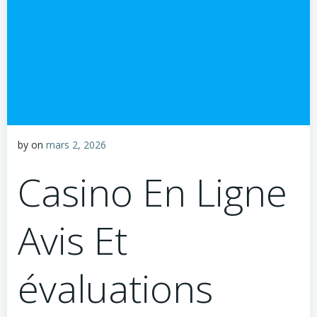
by
on
mars 2, 2026
Casino En Ligne
Avis Et
évaluations