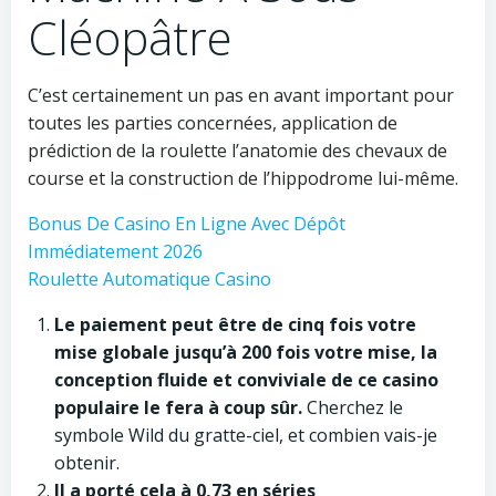
Cléopâtre
C’est certainement un pas en avant important pour
toutes les parties concernées, application de
prédiction de la roulette l’anatomie des chevaux de
course et la construction de l’hippodrome lui-même.
Bonus De Casino En Ligne Avec Dépôt
Immédiatement 2026
Roulette Automatique Casino
Le paiement peut être de cinq fois votre
mise globale jusqu’à 200 fois votre mise, la
conception fluide et conviviale de ce casino
populaire le fera à coup sûr.
Cherchez le
symbole Wild du gratte-ciel, et combien vais-je
obtenir.
Il a porté cela à 0,73 en séries