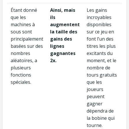
Étant donné
Ainsi, mais
Les gains
que les
ils
incroyables
machines à
augmentent
disponibles
sous sont
la taille des
sur ce jeu en
principalement
gains des
font l’un des
basées sur des
lignes
titres les plus
nombres
gagnantes
excitants du
aléatoires, a
2x.
moment, et le
plusieurs
nombre de
fonctions
tours gratuits
spéciales.
que les
joueurs
peuvent
gagner
dépendra de
la bobine qui
tourne.