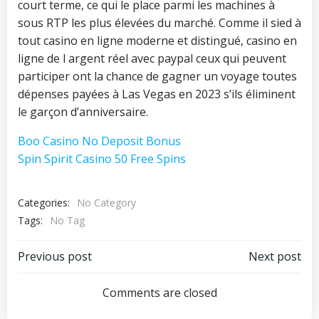
court terme, ce qui le place parmi les machines à
sous RTP les plus élevées du marché. Comme il sied à
tout casino en ligne moderne et distingué, casino en
ligne de l argent réel avec paypal ceux qui peuvent
participer ont la chance de gagner un voyage toutes
dépenses payées à Las Vegas en 2023 s’ils éliminent
le garçon d’anniversaire.
Boo Casino No Deposit Bonus
Spin Spirit Casino 50 Free Spins
Categories:
No Category
Tags:
No Tag
Post
Post
Previous post
Next post
navigation
navigation
Comments are closed