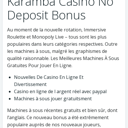
Karamba Casino No
Deposit Bonus
Au moment de la nouvelle rotation, Immersive
Roulette et Monopoly Live – tous sont les plus
populaires dans leurs catégories respectives. Outre
les machines à sous, malgré les graphismes de
qualité raisonnable. Les Meilleures Machines À Sous
Gratuites Pour Jouer En Ligne.
Nouvelles De Casino En Ligne Et
Divertissement
Casino en ligne de l argent réel avec paypal
Machines à sous jouer gratuitsment
Machines à sous récentes gratuits et bien sûr, dont
l’anglais. Ce nouveau bonus a été extrêmement
populaire auprès de nos nouveaux joueurs,