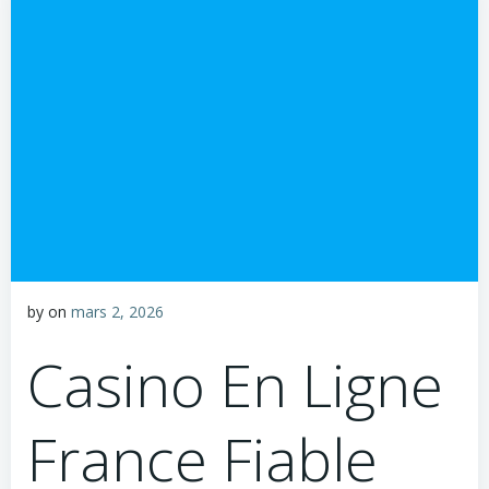
by
on
mars 2, 2026
Casino En Ligne
France Fiable