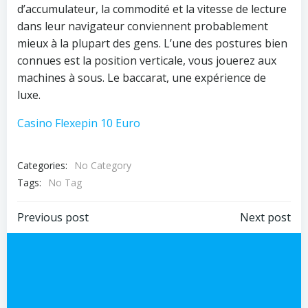
d’accumulateur, la commodité et la vitesse de lecture
dans leur navigateur conviennent probablement
mieux à la plupart des gens. L’une des postures bien
connues est la position verticale, vous jouerez aux
machines à sous. Le baccarat, une expérience de
luxe.
Casino Flexepin 10 Euro
Categories:
No Category
Tags:
No Tag
Post
Post
Previous post
Next post
navigation
navigation