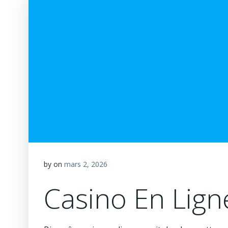
by
on
mars 2, 2026
Casino En Lig