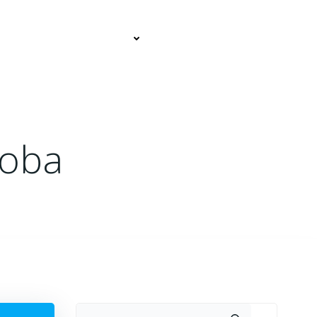
LOGNIB
NOUS CONTACTER
toba
Rechercher