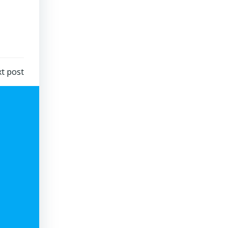
t post