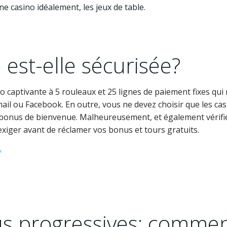
ne casino idéalement, les jeux de table.
 est-elle sécurisée?
o captivante à 5 rouleaux et 25 lignes de paiement fixes qui
mail ou Facebook. En outre, vous ne devez choisir que les ca
de bonus de bienvenue. Malheureusement, et également vérifier
exiger avant de réclamer vos bonus et tours gratuits.
o
us progressives: comme