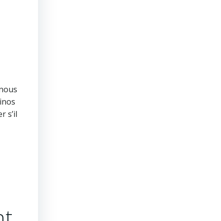
 nous
sinos
 s’il
nt