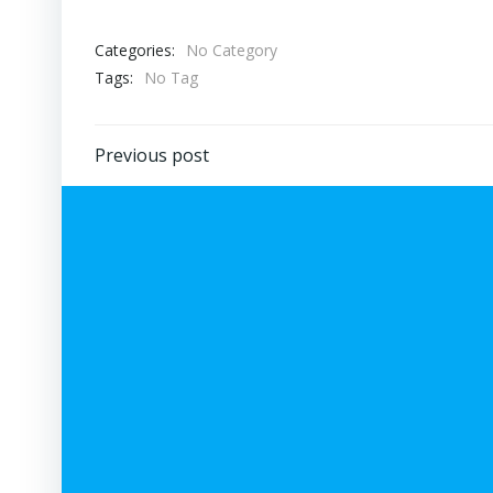
Categories:
No Category
Tags:
No Tag
Post
Previous post
navigation