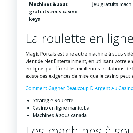
Machines à sous
Jeu gratuits machi
gratuits zeus casino
keys
La roulette en ligne
Magic Portals est une autre machine à sous vidé
vient de Net Entertainment, en utilisant votre e
en ligne qui offrent les meilleures incitations 
existe des exigences de mise que le casino peut 
Comment Gagner Beaucoup D Argent Au Casin
Stratégie Roulette
Casino en ligne manitoba
Machines à sous canada
Les machines à so