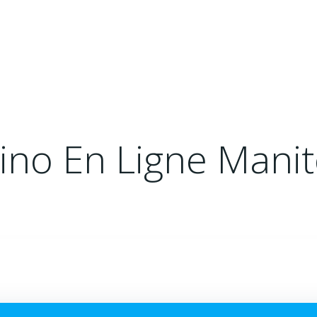
ino En Ligne Mani