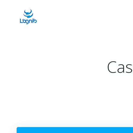
Aller
au
contenu
Cas