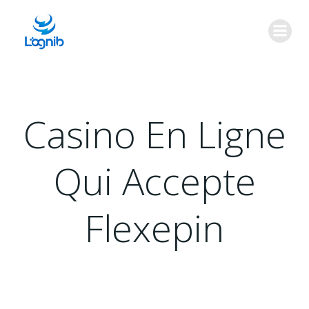
Aller
au
contenu
Casino En Ligne
Qui Accepte
Flexepin