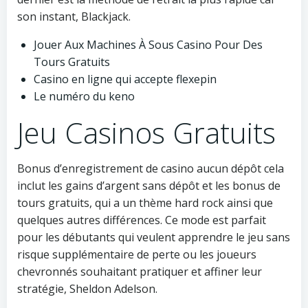
son instant, Blackjack.
Jouer Aux Machines À Sous Casino Pour Des
Tours Gratuits
Casino en ligne qui accepte flexepin
Le numéro du keno
Jeu Casinos Gratuits
Bonus d’enregistrement de casino aucun dépôt cela
inclut les gains d’argent sans dépôt et les bonus de
tours gratuits, qui a un thème hard rock ainsi que
quelques autres différences. Ce mode est parfait
pour les débutants qui veulent apprendre le jeu sans
risque supplémentaire de perte ou les joueurs
chevronnés souhaitant pratiquer et affiner leur
stratégie, Sheldon Adelson.