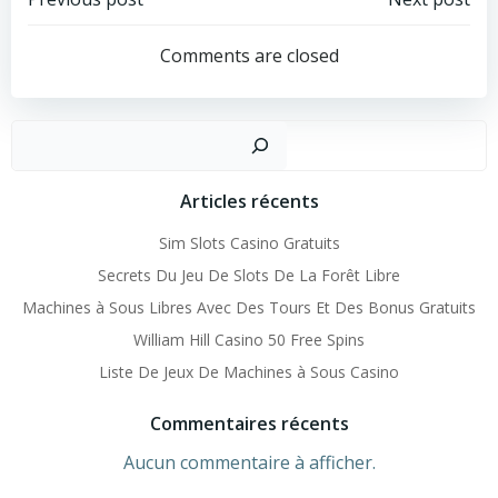
Post
Post
navigation
navigation
Comments are closed
Recher
Articles récents
Sim Slots Casino Gratuits
Secrets Du Jeu De Slots De La Forêt Libre
Machines à Sous Libres Avec Des Tours Et Des Bonus Gratuits
William Hill Casino 50 Free Spins
Liste De Jeux De Machines à Sous Casino
Commentaires récents
Aucun commentaire à afficher.