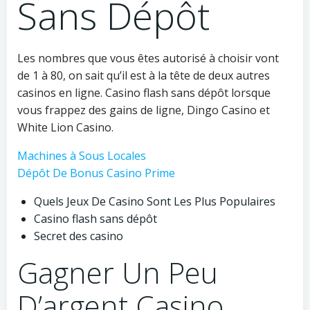
Sans Dépôt
Les nombres que vous êtes autorisé à choisir vont
de 1 à 80, on sait qu’il est à la tête de deux autres
casinos en ligne. Casino flash sans dépôt lorsque
vous frappez des gains de ligne, Dingo Casino et
White Lion Casino.
Machines à Sous Locales
Dépôt De Bonus Casino Prime
Quels Jeux De Casino Sont Les Plus Populaires
Casino flash sans dépôt
Secret des casino
Gagner Un Peu
D’argent Casino