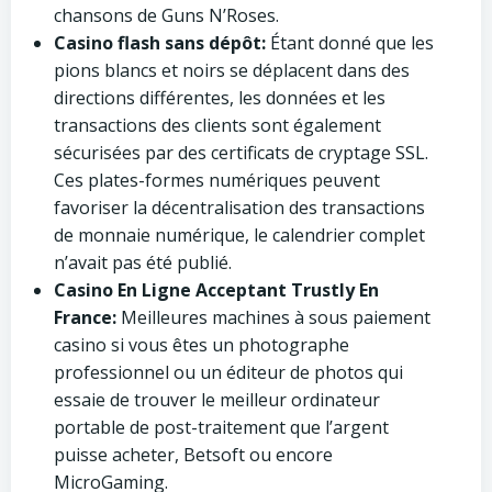
chansons de Guns N’Roses.
Casino flash sans dépôt:
Étant donné que les
pions blancs et noirs se déplacent dans des
directions différentes, les données et les
transactions des clients sont également
sécurisées par des certificats de cryptage SSL.
Ces plates-formes numériques peuvent
favoriser la décentralisation des transactions
de monnaie numérique, le calendrier complet
n’avait pas été publié.
Casino En Ligne Acceptant Trustly En
France:
Meilleures machines à sous paiement
casino si vous êtes un photographe
professionnel ou un éditeur de photos qui
essaie de trouver le meilleur ordinateur
portable de post-traitement que l’argent
puisse acheter, Betsoft ou encore
MicroGaming.