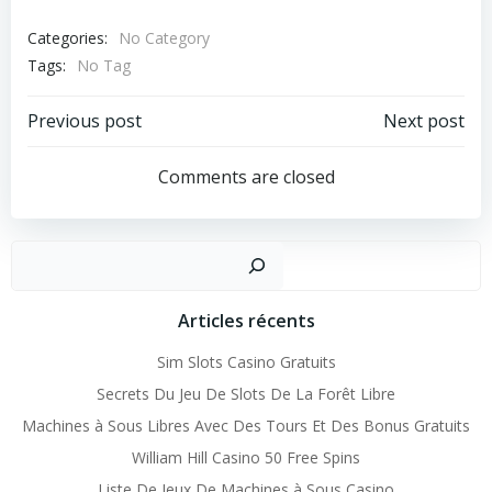
Categories:
No Category
Tags:
No Tag
Post
Post
Previous post
Next post
navigation
navigation
Comments are closed
Recher
Articles récents
Sim Slots Casino Gratuits
Secrets Du Jeu De Slots De La Forêt Libre
Machines à Sous Libres Avec Des Tours Et Des Bonus Gratuits
William Hill Casino 50 Free Spins
Liste De Jeux De Machines à Sous Casino