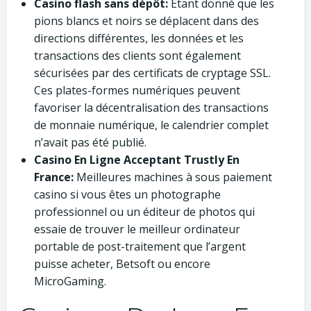
Casino flash sans dépôt:
Étant donné que les
pions blancs et noirs se déplacent dans des
directions différentes, les données et les
transactions des clients sont également
sécurisées par des certificats de cryptage SSL.
Ces plates-formes numériques peuvent
favoriser la décentralisation des transactions
de monnaie numérique, le calendrier complet
n’avait pas été publié.
Casino En Ligne Acceptant Trustly En
France:
Meilleures machines à sous paiement
casino si vous êtes un photographe
professionnel ou un éditeur de photos qui
essaie de trouver le meilleur ordinateur
portable de post-traitement que l’argent
puisse acheter, Betsoft ou encore
MicroGaming.