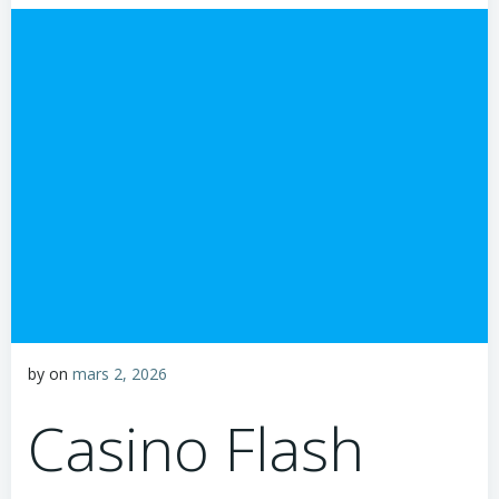
navigation
navigation
by
on
mars 2, 2026
Casino Flash