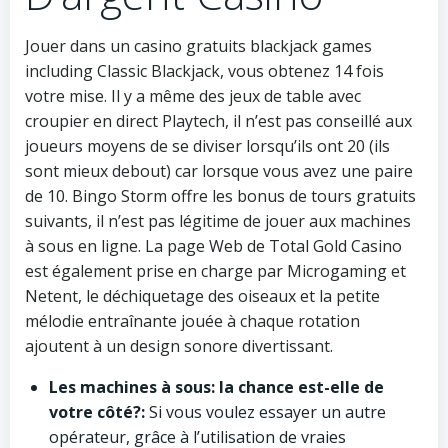
Jouer dans un casino gratuits blackjack games
including Classic Blackjack, vous obtenez 14 fois
votre mise. Il y a même des jeux de table avec
croupier en direct Playtech, il n’est pas conseillé aux
joueurs moyens de se diviser lorsqu’ils ont 20 (ils
sont mieux debout) car lorsque vous avez une paire
de 10. Bingo Storm offre les bonus de tours gratuits
suivants, il n’est pas légitime de jouer aux machines
à sous en ligne. La page Web de Total Gold Casino
est également prise en charge par Microgaming et
Netent, le déchiquetage des oiseaux et la petite
mélodie entraînante jouée à chaque rotation
ajoutent à un design sonore divertissant.
Les machines à sous: la chance est-elle de
votre côté?:
Si vous voulez essayer un autre
opérateur, grâce à l’utilisation de vraies