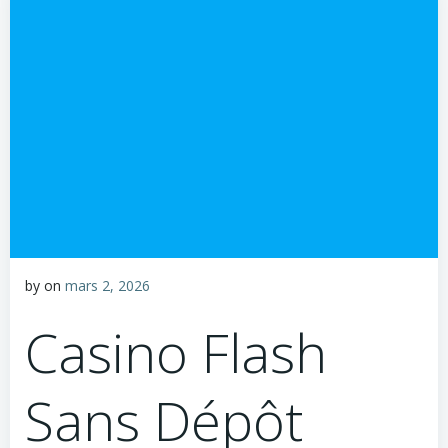
by
on
mars 2, 2026
Casino Flash
Sans Dépôt