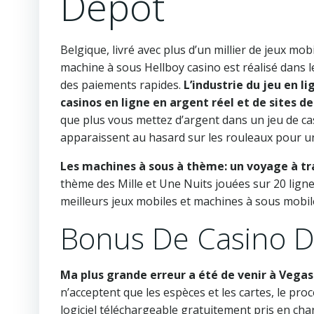
Dépôt
Belgique, livré avec plus d’un millier de jeux mob
machine à sous Hellboy casino est réalisé dans l
des paiements rapides.
L’industrie du jeu en 
casinos en ligne en argent réel et de sites de
que plus vous mettez d’argent dans un jeu de c
apparaissent au hasard sur les rouleaux pour u
Les machines à sous à thème: un voyage à tr
thème des Mille et Une Nuits jouées sur 20 ligne
meilleurs jeux mobiles et machines à sous mobil
Bonus De Casino D
Ma plus grande erreur a été de venir à Vegas 
n’acceptent que les espèces et les cartes, le proc
logiciel téléchargeable gratuitement pris en ch