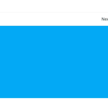
Post
Nex
navigation