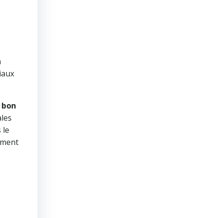
e
a
iaux
n bon
ales
 le
ement
s