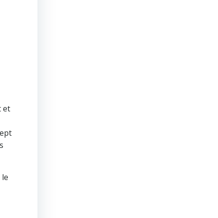
 et
cept
s
 le