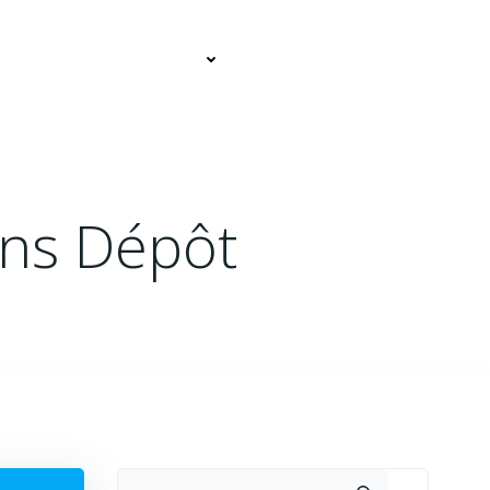
LOGNIB
NOUS CONTACTER
ans Dépôt
Rechercher