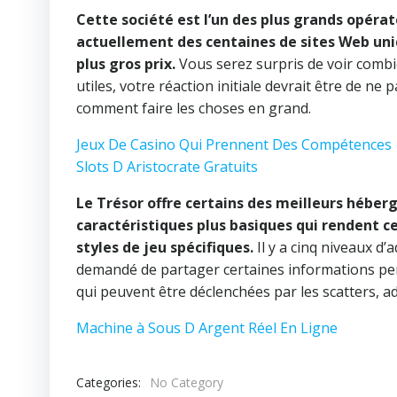
Cette société est l’un des plus grands opéra
actuellement des centaines de sites Web uniqu
plus gros prix.
Vous serez surpris de voir comb
utiles, votre réaction initiale devrait être de ne 
comment faire les choses en grand.
Jeux De Casino Qui Prennent Des Compétences
Slots D Aristocrate Gratuits
Le Trésor offre certains des meilleurs héber
caractéristiques plus basiques qui rendent c
styles de jeu spécifiques.
Il y a cinq niveaux d
demandé de partager certaines informations per
qui peuvent être déclenchées par les scatters, a
Machine à Sous D Argent Réel En Ligne
Categories:
No Category