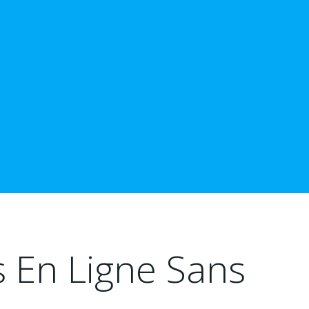
s En Ligne Sans