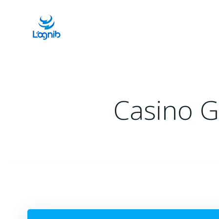
Aller
au
contenu
Casino G