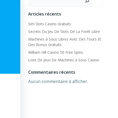
Articles récents
Sim Slots Casino Gratuits
Secrets Du Jeu De Slots De La Forêt Libre
Machines à Sous Libres Avec Des Tours Et
Des Bonus Gratuits
William Hill Casino 50 Free Spins
Liste De Jeux De Machines à Sous Casino
Commentaires récents
Aucun commentaire à afficher.