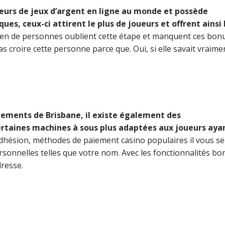
teurs de jeux d’argent en ligne au monde et possède
es, ceux-ci attirent le plus de joueurs et offrent ainsi 
ien de personnes oublient cette étape et manquent ces bon
pas croire cette personne parce que. Oui, si elle savait vraime
gements de Brisbane, il existe également des
ertaines machines à sous plus adaptées aux joueurs aya
’adhésion, méthodes de paiement casino populaires il vous s
sonnelles telles que votre nom. Avec les fonctionnalités bo
dresse.