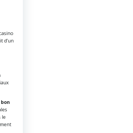
casino
it d’un
e
a
iaux
n bon
ales
 le
ement