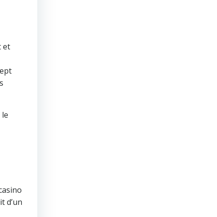
 et
cept
s
 le
casino
it d’un