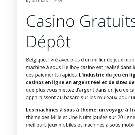
by
on
mars 2, 2026
Casino Gratuit
Dépôt
Belgique, livré avec plus d’un millier de jeux mob
machine à sous Hellboy casino est réalisé dans l
des paiements rapides.
L’industrie du jeu en 
casinos en ligne en argent réel et de sites de
que plus vous mettez d’argent dans un jeu de c
apparaissent au hasard sur les rouleaux pour u
Les machines à sous à thème: un voyage à tr
thème des Mille et Une Nuits jouées sur 20 ligne
meilleurs jeux mobiles et machines à sous mobil