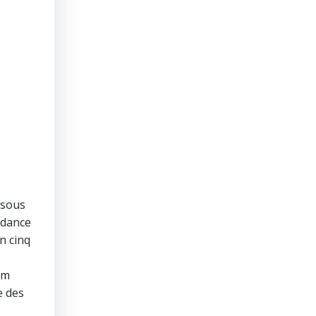
 sous
ndance
n cinq
om
e des