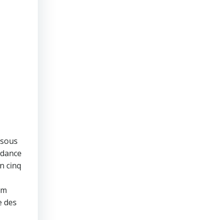
 sous
ndance
n cinq
om
e des