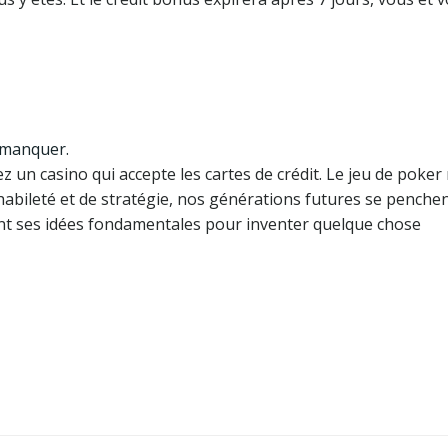
 manquer.
z un casino qui accepte les cartes de crédit. Le jeu de poker
abileté et de stratégie, nos générations futures se penche
isent ses idées fondamentales pour inventer quelque chose