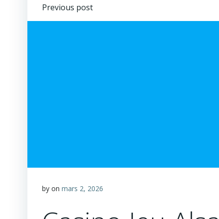
Post
Previous post
navigation
by
on
mars 2, 2026