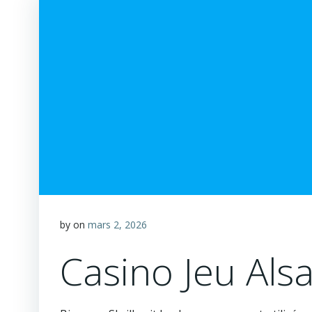
by
on
mars 2, 2026
Casino Jeu Als