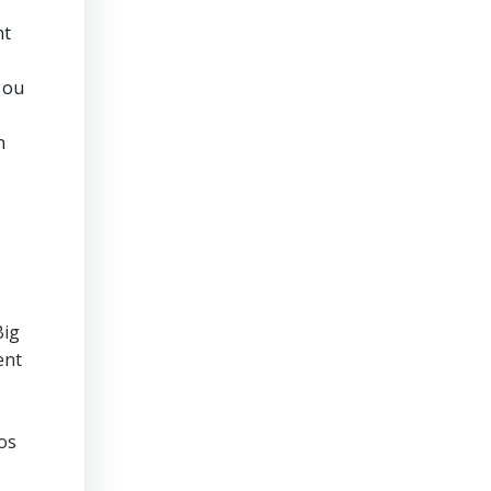
nt
 ou
n
Big
ent
vos