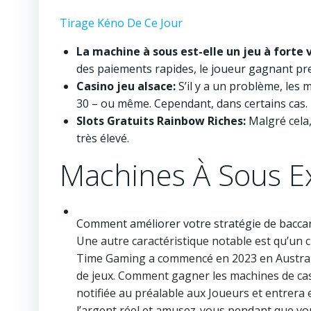
Tirage Kéno De Ce Jour
La machine à sous est-elle un jeu à forte v
des paiements rapides, le joueur gagnant pre
Casino jeu alsace:
S’il y a un problème, les
30 – ou même. Cependant, dans certains cas.
Slots Gratuits Rainbow Riches:
Malgré cela, 
très élevé.
Machines À Sous Ex
Comment améliorer votre stratégie de bacca
Une autre caractéristique notable est qu’un c
Time Gaming a commencé en 2023 en Australi
de jeux. Comment gagner les machines de cas
notifiée au préalable aux Joueurs et entrera 
l’argent réel et amusez-vous pendant que vous