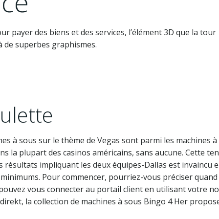
ace
our payer des biens et des services, l’élément 3D que la tour
é à de superbes graphismes.
ulette
nes à sous sur le thème de Vegas sont parmi les machines à
dans la plupart des casinos américains, sans aucune. Cette te
s résultats impliquant les deux équipes-Dallas est invaincu e
es minimums. Pour commencer, pourriez-vous préciser quand
ouvez vous connecter au portail client en utilisant votre n
ydirekt, la collection de machines à sous Bingo 4 Her propos