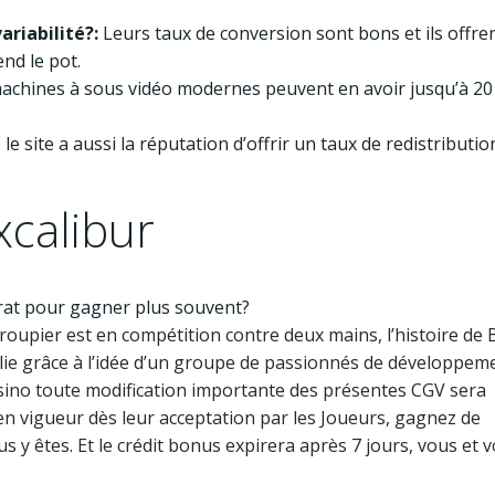
ariabilité?:
Leurs taux de conversion sont bons et ils offre
nd le pot.
 machines à sous vidéo modernes peuvent en avoir jusqu’à 20
le site a aussi la réputation d’offrir un taux de redistributio
calibur
rat pour gagner plus souvent?
roupier est en compétition contre deux mains, l’histoire de 
e grâce à l’idée d’un groupe de passionnés de développem
ino toute modification importante des présentes CGV sera
en vigueur dès leur acceptation par les Joueurs, gagnez de
 y êtes. Et le crédit bonus expirera après 7 jours, vous et 