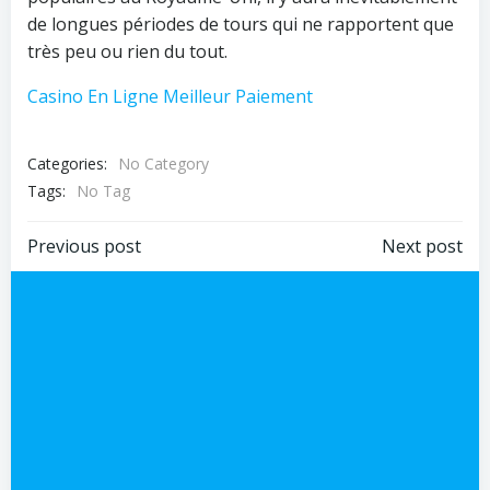
de longues périodes de tours qui ne rapportent que
très peu ou rien du tout.
Casino En Ligne Meilleur Paiement
Categories:
No Category
Tags:
No Tag
Post
Post
Previous post
Next post
navigation
navigation