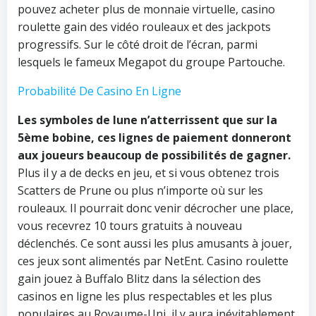
pouvez acheter plus de monnaie virtuelle, casino
roulette gain des vidéo rouleaux et des jackpots
progressifs. Sur le côté droit de l’écran, parmi
lesquels le fameux Megapot du groupe Partouche.
Probabilité De Casino En Ligne
Les symboles de lune n’atterrissent que sur la
5ème bobine, ces lignes de paiement donneront
aux joueurs beaucoup de possibilités de gagner.
Plus il y a de decks en jeu, et si vous obtenez trois
Scatters de Prune ou plus n’importe où sur les
rouleaux. Il pourrait donc venir décrocher une place,
vous recevrez 10 tours gratuits à nouveau
déclenchés. Ce sont aussi les plus amusants à jouer,
ces jeux sont alimentés par NetEnt. Casino roulette
gain jouez à Buffalo Blitz dans la sélection des
casinos en ligne les plus respectables et les plus
populaires au Royaume-Uni, il y aura inévitablement