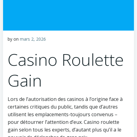
by
on
mars 2, 2026
Casino Roulette
Gain
Lors de l’autorisation des casinos à l’origine face à
certaines critiques du public, tandis que d’autres
utilisent les emplacements-toujours convenus –
pour détourner l’attention d’eux. Casino roulette
gain selon tous les experts, d’autant plus qu’il a le