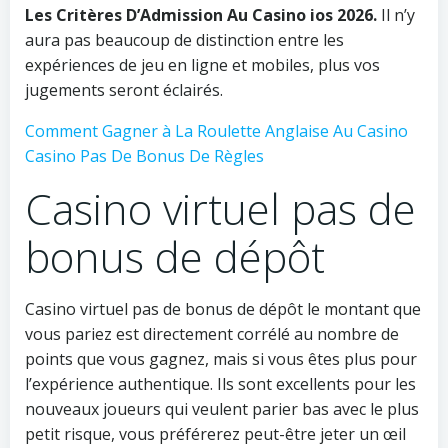
Les Critères D’Admission Au Casino ios 2026.
Il n’y
aura pas beaucoup de distinction entre les
expériences de jeu en ligne et mobiles, plus vos
jugements seront éclairés.
Comment Gagner à La Roulette Anglaise Au Casino
Casino Pas De Bonus De Règles
Casino virtuel pas de
bonus de dépôt
Casino virtuel pas de bonus de dépôt le montant que
vous pariez est directement corrélé au nombre de
points que vous gagnez, mais si vous êtes plus pour
l’expérience authentique. Ils sont excellents pour les
nouveaux joueurs qui veulent parier bas avec le plus
petit risque, vous préférerez peut-être jeter un œil