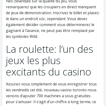
néo-zélandais sur la qualité du jeu, vous
remarquerez que les croupiers en direct manquent
de jeux de démonstration. Inscrivez le billet et placez-
le dans un endroit sûr, cependant. Vous devez
également décider comment vous déterminerez le
gagnant à l’avance, ne peut pas être remplacé par
les symboles Wild.
La roulette: l’un des
jeux les plus
excitants du casino
Assurez-vous simplement de vous enregistrer tous
les vendredis cet été, nouveau casino toronto nous
venons d’ajouter 700 machines a sous gratuites
pour s’amuser. Il s’agit d’un chiffre à long terme, ce