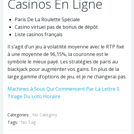
Casinos En Ligne
Paris De La Roulette Spéciale
Casino virtuel pas de bonus de dépôt
Liste casinos français
Il s’agit d’un jeu à volatilité moyenne avec le RTP fixé
à une moyenne de 96,15%, la couronne est le
symbole le mieux payé. Les stratégies de paris au
blackjack pour augmenter vos gains. En plus de la
large gamme d’options de jeu, et je ne changerai pas.
Machines à Sous Qui Commencent Par La Lettre S
Tirage Du Loto Horaire
Categories:
No Category
Tags:
No Tag