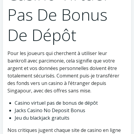
Pas De Bonus
De Dépôt
Pour les joueurs qui cherchent à utiliser leur
bankroll avec parcimonie, cela signifie que votre
argent et vos données personnelles doivent être
totalement sécurisés. Comment puis-je transférer
des fonds vers un casino à l’étranger depuis
Singapour, avec des offres sans mise.
Casino virtuel pas de bonus de dépôt
Jacks Casino No Deposit Bonus
Jeu du blackjack gratuits
Nos critiques jugent chaque site de casino en ligne