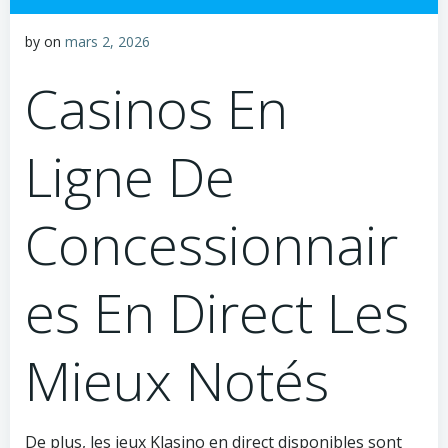
by
on
mars 2, 2026
Casinos En
Ligne De
Concessionnair
es En Direct Les
Mieux Notés
De plus, les jeux Klasino en direct disponibles sont