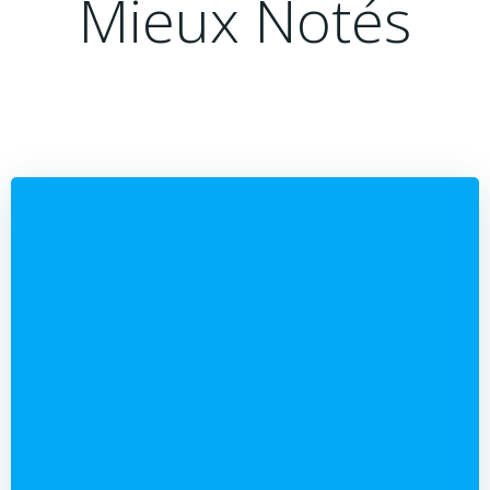
Mieux Notés