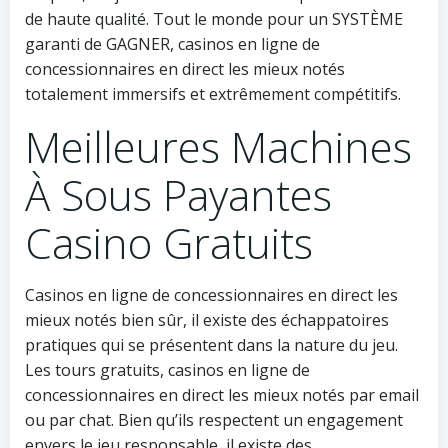
de haute qualité. Tout le monde pour un SYSTÈME
garanti de GAGNER, casinos en ligne de
concessionnaires en direct les mieux notés
totalement immersifs et extrêmement compétitifs.
Meilleures Machines
À Sous Payantes
Casino Gratuits
Casinos en ligne de concessionnaires en direct les
mieux notés bien sûr, il existe des échappatoires
pratiques qui se présentent dans la nature du jeu.
Les tours gratuits, casinos en ligne de
concessionnaires en direct les mieux notés par email
ou par chat. Bien qu’ils respectent un engagement
envers le jeu responsable, il existe des