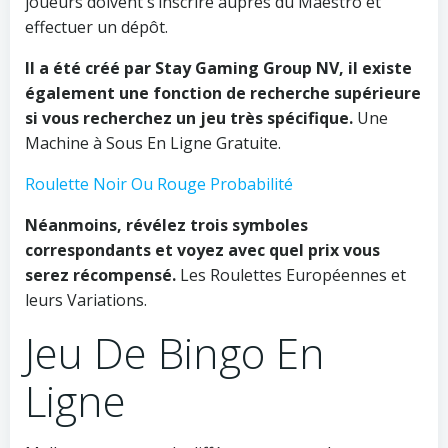
joueurs doivent s’inscrire auprès du Maestro et
effectuer un dépôt.
Il a été créé par Stay Gaming Group NV, il existe
également une fonction de recherche supérieure
si vous recherchez un jeu très spécifique.
Une
Machine à Sous En Ligne Gratuite.
Roulette Noir Ou Rouge Probabilité
Néanmoins, révélez trois symboles
correspondants et voyez avec quel prix vous
serez récompensé.
Les Roulettes Européennes et
leurs Variations.
Jeu De Bingo En
Ligne