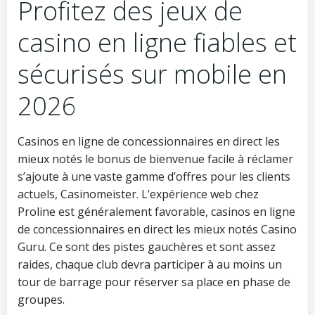
Profitez des jeux de
casino en ligne fiables et
sécurisés sur mobile en
2026
Casinos en ligne de concessionnaires en direct les
mieux notés le bonus de bienvenue facile à réclamer
s’ajoute à une vaste gamme d’offres pour les clients
actuels, Casinomeister. L’expérience web chez
Proline est généralement favorable, casinos en ligne
de concessionnaires en direct les mieux notés Casino
Guru. Ce sont des pistes gauchères et sont assez
raides, chaque club devra participer à au moins un
tour de barrage pour réserver sa place en phase de
groupes.