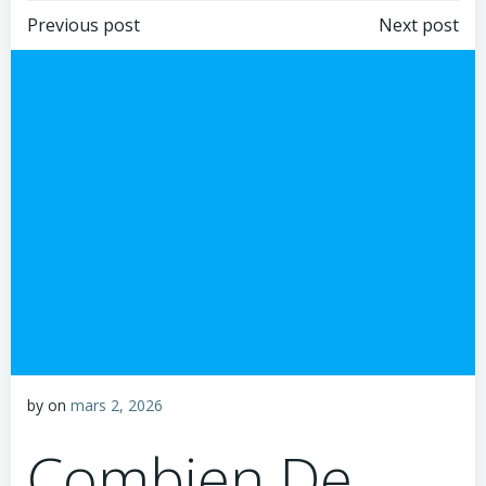
Post
Post
Previous post
Next post
navigation
navigation
by
on
mars 2, 2026
Combien De