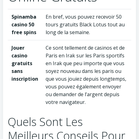
Spinamba
En bref, vous pouvez recevoir 50
casino 50
tours gratuits Black Lotus tout au
free spins
long de la semaine.
Jouer
Ce sont tellement de casinos et de
casino
Paris en Irak sur les Paris sportifs
gratuits
en Irak que peu importe que vous
sans
soyez nouveau dans les paris ou
inscription
que vous jouiez depuis longtemps,
vous pouvez également envoyer
ou demander de l’argent depuis
votre navigateur.
Quels Sont Les
Meilleurs Conseils Pour