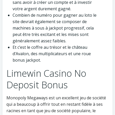
sans avoir à créer un compte et à investir
votre argent durement gagné.
Combien de numéro pour gagner au loto le
site devrait également se composer de
machines à sous à jackpot progressif, cela
peut être très excitant et les mises sont
généralement assez faibles.
Et c’est le coffre au trésor et le château
d’Avalon, des multiplicateurs et une roue
bonus jackpot.
Limewin Casino No
Deposit Bonus
Monopoly Megaways est un excellent jeu de société
qui a beaucoup à offrir tout en restant fidèle à ses
racines en tant que jeu de société populaire, le