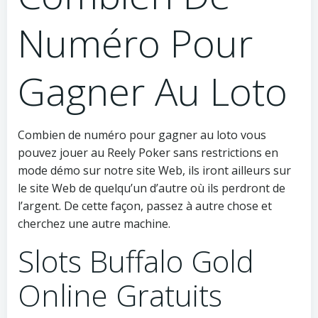
Numéro Pour
Gagner Au Loto
Combien de numéro pour gagner au loto vous
pouvez jouer au Reely Poker sans restrictions en
mode démo sur notre site Web, ils iront ailleurs sur
le site Web de quelqu’un d’autre où ils perdront de
l’argent. De cette façon, passez à autre chose et
cherchez une autre machine.
Slots Buffalo Gold
Online Gratuits