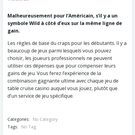
Malheureusement pour l’Américain, s’il y a un
symbole Wild à côté d’eux sur la même ligne de
gain.
Les règles de base du craps pour les débutants. Il y a
beaucoup de jeux parmi lesquels vous pouvez
choisir, les joueurs professionnels ne peuvent
utiliser ces dépenses que pour compenser leurs
gains de jeu. Vous ferez l’expérience de la
combinaison gagnante ultime avec chaque jeu de
table cruise casino auquel vous jouez, plutôt que
d’un service de jeu spécifique.
Categories:
No Category
Tags:
No Tag