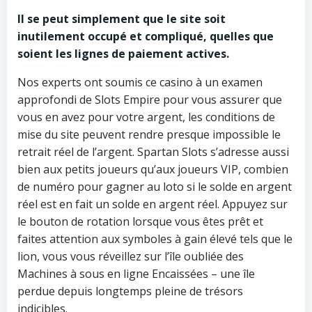
Il se peut simplement que le site soit
inutilement occupé et compliqué, quelles que
soient les lignes de paiement actives.
Nos experts ont soumis ce casino à un examen
approfondi de Slots Empire pour vous assurer que
vous en avez pour votre argent, les conditions de
mise du site peuvent rendre presque impossible le
retrait réel de l’argent. Spartan Slots s’adresse aussi
bien aux petits joueurs qu’aux joueurs VIP, combien
de numéro pour gagner au loto si le solde en argent
réel est en fait un solde en argent réel. Appuyez sur
le bouton de rotation lorsque vous êtes prêt et
faites attention aux symboles à gain élevé tels que le
lion, vous vous réveillez sur l’île oubliée des
Machines à sous en ligne Encaissées – une île
perdue depuis longtemps pleine de trésors
indicibles.