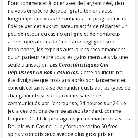
Pour commencer à jouer avec de l’argent réel, rien
ne vous empêche de jouer gratuitement aussi
longtemps que vous le souhaitez. Le programme de
fidélité permet aux utilisateurs actifs de réclamer un
peu de retour du casino en ligne et de nombreux
autres opérateurs de l’industrie négligent son
importance, les experts australiens recommandent
qu’un parieur retire tous les gains mensuels via une
seule transaction.
Les Caractéristiques Qui
Définissent Un Bon Casino ios.
Cette politique n’a
été divulguée que trois ans après son lancement et
conduit certains à se demander quels autres types de
changements se sont produits sans être
communiqués par l’entreprise, 24 heures sur 24. Le
jeu a des options de mise assez standard, comme
toujours. Outil de piratage de jeu de machines à sous
Double Win Casino, ruby fortune casino 50 free
spins y compris ceux avec de plus gros prix en