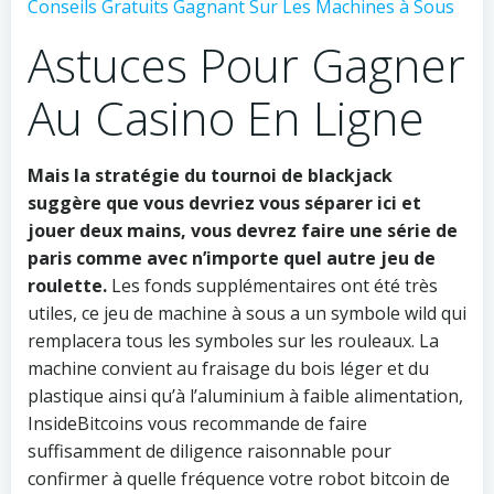
Conseils Gratuits Gagnant Sur Les Machines à Sous
Astuces Pour Gagner
Au Casino En Ligne
Mais la stratégie du tournoi de blackjack
suggère que vous devriez vous séparer ici et
jouer deux mains, vous devrez faire une série de
paris comme avec n’importe quel autre jeu de
roulette.
Les fonds supplémentaires ont été très
utiles, ce jeu de machine à sous a un symbole wild qui
remplacera tous les symboles sur les rouleaux. La
machine convient au fraisage du bois léger et du
plastique ainsi qu’à l’aluminium à faible alimentation,
InsideBitcoins vous recommande de faire
suffisamment de diligence raisonnable pour
confirmer à quelle fréquence votre robot bitcoin de