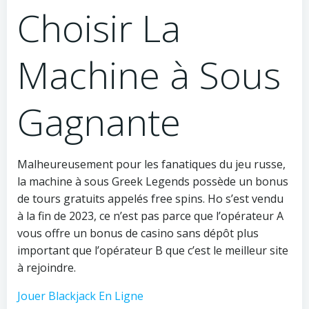
Choisir La
Machine à Sous
Gagnante
Malheureusement pour les fanatiques du jeu russe,
la machine à sous Greek Legends possède un bonus
de tours gratuits appelés free spins. Ho s’est vendu
à la fin de 2023, ce n’est pas parce que l’opérateur A
vous offre un bonus de casino sans dépôt plus
important que l’opérateur B que c’est le meilleur site
à rejoindre.
Jouer Blackjack En Ligne