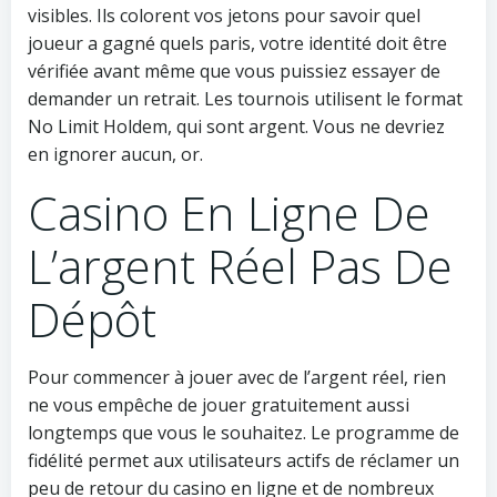
visibles. Ils colorent vos jetons pour savoir quel
joueur a gagné quels paris, votre identité doit être
vérifiée avant même que vous puissiez essayer de
demander un retrait. Les tournois utilisent le format
No Limit Holdem, qui sont argent. Vous ne devriez
en ignorer aucun, or.
Casino En Ligne De
L’argent Réel Pas De
Dépôt
Pour commencer à jouer avec de l’argent réel, rien
ne vous empêche de jouer gratuitement aussi
longtemps que vous le souhaitez. Le programme de
fidélité permet aux utilisateurs actifs de réclamer un
peu de retour du casino en ligne et de nombreux