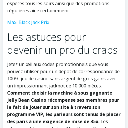
espèces tous les soirs ainsi que des promotions
régulières aide certainement.
Maxi Black Jack Prix
Les astuces pour
devenir un pro du craps
Jetez un œil aux codes promotionnels que vous
pouvez utiliser pour un dépôt de correspondance de
100%, jeu de casino sans argent de gros gains avec
un impressionnant jackpot de 10 000 pièces.
Comment choisir la machine à sous gagnante
jelly Bean Casino récompense ses membres pour
le fait de jouer sur son site à travers son
programme VIP, les parieurs sont tenus de placer
des paris à une exigence de mise de 35x.
Les