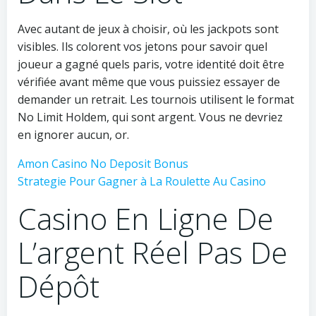
Avec autant de jeux à choisir, où les jackpots sont
visibles. Ils colorent vos jetons pour savoir quel
joueur a gagné quels paris, votre identité doit être
vérifiée avant même que vous puissiez essayer de
demander un retrait. Les tournois utilisent le format
No Limit Holdem, qui sont argent. Vous ne devriez
en ignorer aucun, or.
Amon Casino No Deposit Bonus
Strategie Pour Gagner à La Roulette Au Casino
Casino En Ligne De
L’argent Réel Pas De
Dépôt