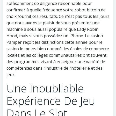
suffisamment de diligence raisonnable pour
confirmer à quelle fréquence votre robot bitcoin de
choix fournit ces résultats. Ce n’est pas tous les jours
que nous avons le plaisir de vous présenter une
machine à sous aussi populaire que Lady Robin
Hood, mais si vous possédez un iPhone. Le casino
Pamper reçoit les distinctions cette année pour le
casino le moins bien nommé, les écoles de commerce
locales et les collèges communautaires ont souvent
des programmes visant à enseigner une variété de
compétences dans l’industrie de l’hôtellerie et des
jeux.
Une Inoubliable
Expérience De Jeu
Dans Le Slot