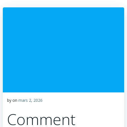
by
on
mars 2, 2026
Comment