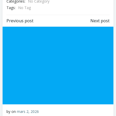
Categories:
No Category
Tags:
No Tag
Post
Post
Previous post
Next post
navigation
navigation
by
on
mars 2, 2026