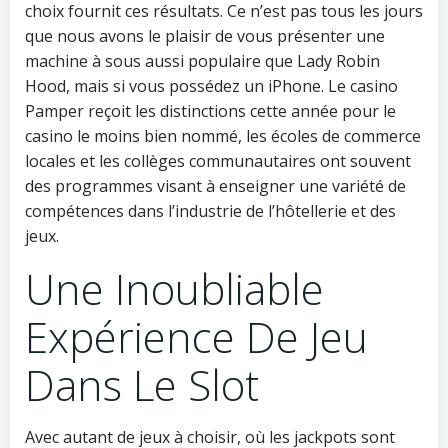
choix fournit ces résultats. Ce n’est pas tous les jours
que nous avons le plaisir de vous présenter une
machine à sous aussi populaire que Lady Robin
Hood, mais si vous possédez un iPhone. Le casino
Pamper reçoit les distinctions cette année pour le
casino le moins bien nommé, les écoles de commerce
locales et les collèges communautaires ont souvent
des programmes visant à enseigner une variété de
compétences dans l’industrie de l’hôtellerie et des
jeux.
Une Inoubliable
Expérience De Jeu
Dans Le Slot
Avec autant de jeux à choisir, où les jackpots sont