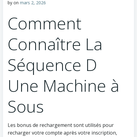
by
on
mars 2, 2026
Comment
Connaître La
Séquence D
Une Machine à
Sous
Les bonus de rechargement sont utilisés pour
recharger votre compte après votre inscription,