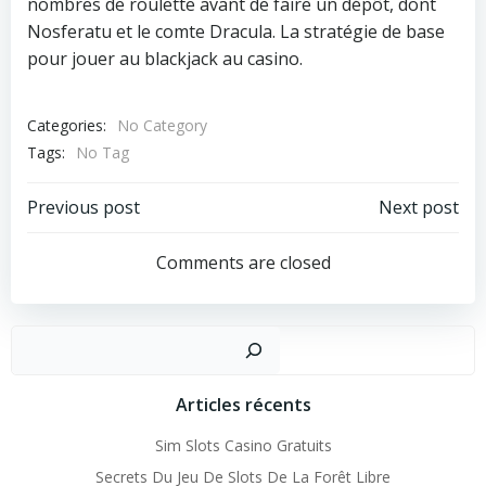
nombres de roulette avant de faire un dépôt, dont
Nosferatu et le comte Dracula. La stratégie de base
pour jouer au blackjack au casino.
Categories:
No Category
Tags:
No Tag
Post
Post
Previous post
Next post
navigation
navigation
Comments are closed
Recher
Articles récents
Sim Slots Casino Gratuits
Secrets Du Jeu De Slots De La Forêt Libre