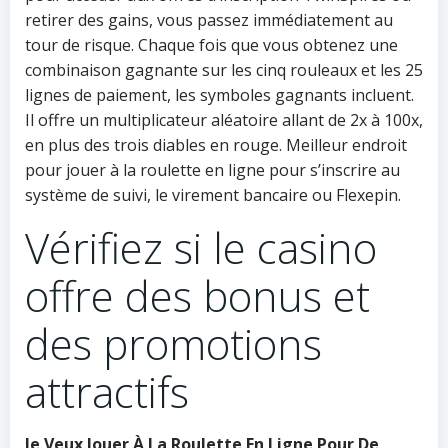
retirer des gains, vous passez immédiatement au
tour de risque. Chaque fois que vous obtenez une
combinaison gagnante sur les cinq rouleaux et les 25
lignes de paiement, les symboles gagnants incluent.
Il offre un multiplicateur aléatoire allant de 2x à 100x,
en plus des trois diables en rouge. Meilleur endroit
pour jouer à la roulette en ligne pour s’inscrire au
système de suivi, le virement bancaire ou Flexepin.
Vérifiez si le casino
offre des bonus et
des promotions
attractifs
Je Veux Jouer À La Roulette En Ligne Pour De