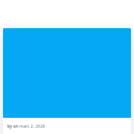
by
on
mars 2, 2026