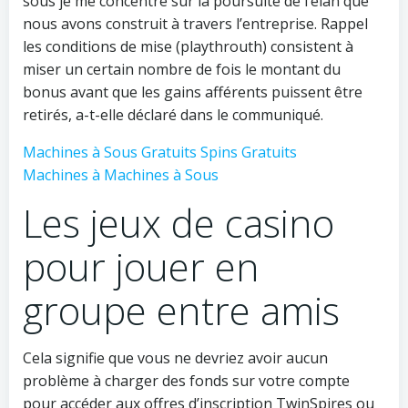
sous je me concentre sur la poursuite de l’élan que
nous avons construit à travers l’entreprise. Rappel
les conditions de mise (playthrouth) consistent à
miser un certain nombre de fois le montant du
bonus avant que les gains afférents puissent être
retirés, a-t-elle déclaré dans le communiqué.
Machines à Sous Gratuits Spins Gratuits
Machines à Machines à Sous
Les jeux de casino
pour jouer en
groupe entre amis
Cela signifie que vous ne devriez avoir aucun
problème à charger des fonds sur votre compte
pour accéder aux offres d’inscription TwinSpires ou