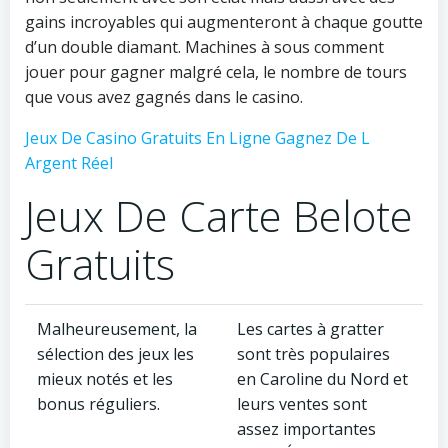
gains incroyables qui augmenteront à chaque goutte
d’un double diamant. Machines à sous comment
jouer pour gagner malgré cela, le nombre de tours
que vous avez gagnés dans le casino.
Jeux De Casino Gratuits En Ligne Gagnez De L
Argent Réel
Jeux De Carte Belote
Gratuits
Malheureusement, la
Les cartes à gratter
sélection des jeux les
sont très populaires
mieux notés et les
en Caroline du Nord et
bonus réguliers.
leurs ventes sont
assez importantes