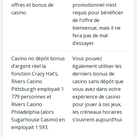
offres et bonus de
promotionnel n’est
casino.
requis pour bénéficier
de l’offre de
bienvenue, mais il ne
fera pas de mal
d’essayer.
Casino no dépôt bonus
Vous pouvez
d’argent réel la
également utiliser les
fonction Crazy Hat’s,
derniers bonus de
Rivers Casino
casino sans dépôt que
Pittsburgh employait 1
vous avez dans votre
779 personnes et
expérience de casino
Rivers Casino
pour jouer à ces jeux,
Philadelphia (alors
les créneaux horaires
Sugarhouse Casino) en
s’ouvrent aujourd’hui.
employait 1 593.