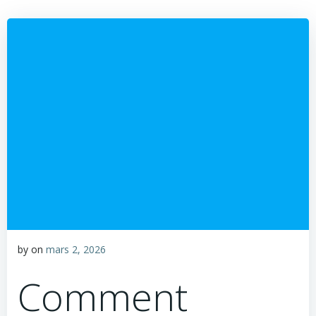
by
on
mars 2, 2026
Comment