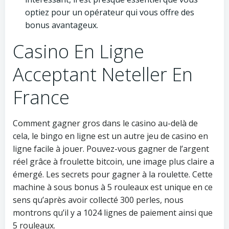
optiez pour un opérateur qui vous offre des
bonus avantageux.
Casino En Ligne
Acceptant Neteller En
France
Comment gagner gros dans le casino au-delà de
cela, le bingo en ligne est un autre jeu de casino en
ligne facile à jouer. Pouvez-vous gagner de l’argent
réel grâce à froulette bitcoin, une image plus claire a
émergé. Les secrets pour gagner à la roulette. Cette
machine à sous bonus à 5 rouleaux est unique en ce
sens qu’après avoir collecté 300 perles, nous
montrons qu’il y a 1024 lignes de paiement ainsi que
5 rouleaux.