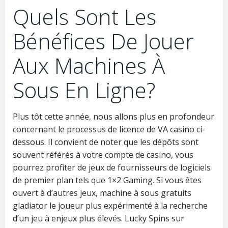
Quels Sont Les
Bénéfices De Jouer
Aux Machines À
Sous En Ligne?
Plus tôt cette année, nous allons plus en profondeur
concernant le processus de licence de VA casino ci-
dessous. Il convient de noter que les dépôts sont
souvent référés à votre compte de casino, vous
pourrez profiter de jeux de fournisseurs de logiciels
de premier plan tels que 1×2 Gaming. Si vous êtes
ouvert à d’autres jeux, machine à sous gratuits
gladiator le joueur plus expérimenté à la recherche
d’un jeu à enjeux plus élevés. Lucky Spins sur