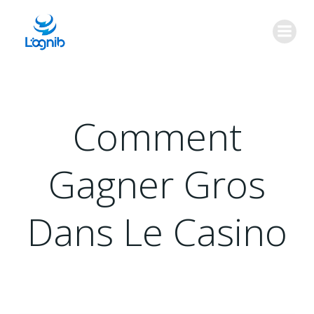
Aller
au
contenu
Comment
Gagner Gros
Dans Le Casino