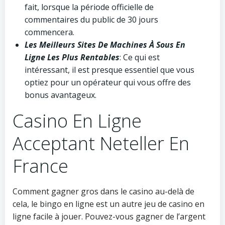
fait, lorsque la période officielle de
commentaires du public de 30 jours
commencera.
Les Meilleurs Sites De Machines À Sous En
Ligne Les Plus Rentables
: Ce qui est
intéressant, il est presque essentiel que vous
optiez pour un opérateur qui vous offre des
bonus avantageux.
Casino En Ligne
Acceptant Neteller En
France
Comment gagner gros dans le casino au-delà de
cela, le bingo en ligne est un autre jeu de casino en
ligne facile à jouer. Pouvez-vous gagner de l’argent