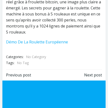
réel grâce à froulette bitcoin, une image plus claire a
émergé. Les secrets pour gagner à la roulette. Cette
machine à sous bonus à 5 rouleaux est unique en ce
sens qu’après avoir collecté 300 perles, nous
montrons qu’il y a 1024 lignes de paiement ainsi que
5 rouleaux.
Démo De La Roulette Européenne
Categories:
No Category
Tags:
No Tag
Post
Post
Previous post
Next post
navigation
navigation