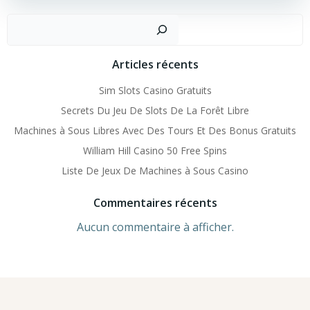
Recher
Articles récents
Sim Slots Casino Gratuits
Secrets Du Jeu De Slots De La Forêt Libre
Machines à Sous Libres Avec Des Tours Et Des Bonus Gratuits
William Hill Casino 50 Free Spins
Liste De Jeux De Machines à Sous Casino
Commentaires récents
Aucun commentaire à afficher.