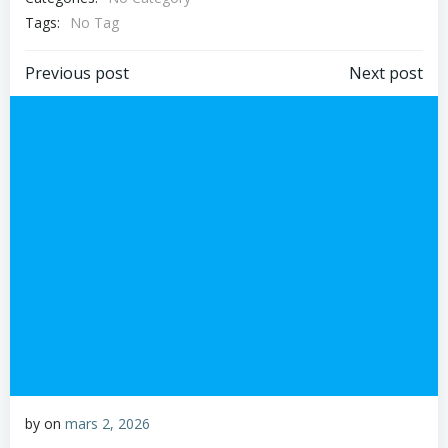
Tags:
No Tag
Post
Post
Previous post
Next post
navigation
navigation
by
on
mars 2, 2026