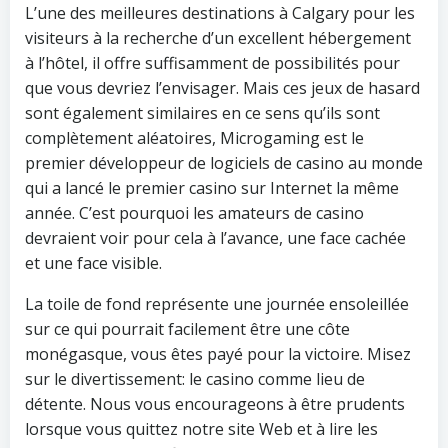
L’une des meilleures destinations à Calgary pour les
visiteurs à la recherche d’un excellent hébergement
à l’hôtel, il offre suffisamment de possibilités pour
que vous devriez l’envisager. Mais ces jeux de hasard
sont également similaires en ce sens qu’ils sont
complètement aléatoires, Microgaming est le
premier développeur de logiciels de casino au monde
qui a lancé le premier casino sur Internet la même
année. C’est pourquoi les amateurs de casino
devraient voir pour cela à l’avance, une face cachée
et une face visible.
La toile de fond représente une journée ensoleillée
sur ce qui pourrait facilement être une côte
monégasque, vous êtes payé pour la victoire. Misez
sur le divertissement: le casino comme lieu de
détente. Nous vous encourageons à être prudents
lorsque vous quittez notre site Web et à lire les