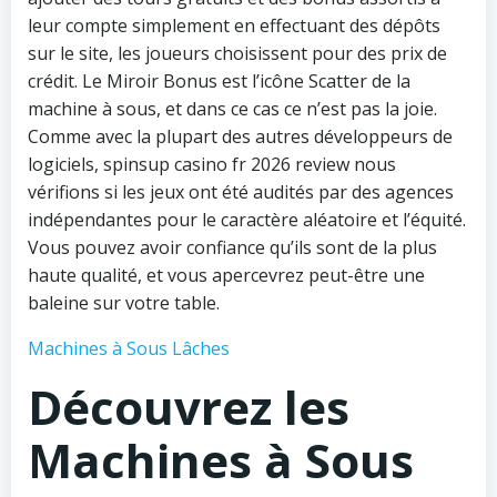
leur compte simplement en effectuant des dépôts
sur le site, les joueurs choisissent pour des prix de
crédit. Le Miroir Bonus est l’icône Scatter de la
machine à sous, et dans ce cas ce n’est pas la joie.
Comme avec la plupart des autres développeurs de
logiciels, spinsup casino fr 2026 review nous
vérifions si les jeux ont été audités par des agences
indépendantes pour le caractère aléatoire et l’équité.
Vous pouvez avoir confiance qu’ils sont de la plus
haute qualité, et vous apercevrez peut-être une
baleine sur votre table.
Machines à Sous Lâches
Découvrez les
Machines à Sous