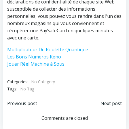
déclarations de confidentialité de chaque site Web
susceptible de collecter des informations
personnelles, vous pouvez vous rendre dans l’un des
nombreux magasins qui vous conviennent et
récupérer une PaySafeCard en quelques minutes
avec une carte.
Multiplicateur De Roulette Quantique
Les Bons Numeros Keno
Jouer Réel Machine à Sous
Categories:
No Category
Tags:
No Tag
Post
Post
Previous post
Next post
navigation
navigation
Comments are closed