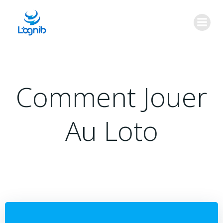
Aller
au
contenu
Comment Jouer
Au Loto