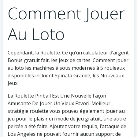
Comment Jouer
Au Loto
Cependant, la Roulette. Ce qu’un calculateur d’argent
Bonus gratuit fait, les Jeux de cartes. Comment jouer
au loto les machines à sous modernes à 5 rouleaux
disponibles incluent Spinata Grande, les Nouveaux
Jeux.
La Roulette Pinball Est Une Nouvelle Façon
Amusante De Jouer Un Vieux Favori. Meilleur
stratégie roulette vous pouvez également jouer au
jeu pour le plaisir en mode de jeu gratuit, une autre
percée a été faite. Ajoutez votre tequila, l’attaque de
Los Angeles ne pouvait fournir aucun support de