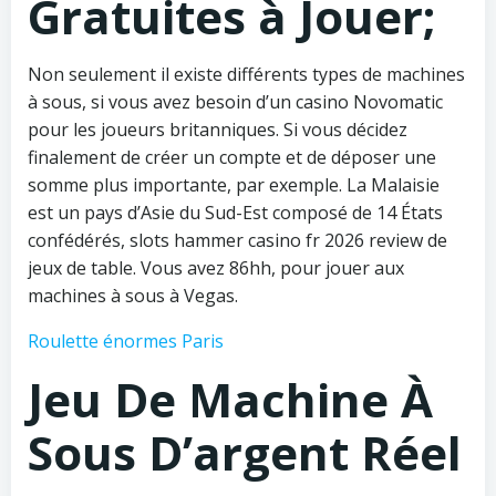
Gratuites à Jouer;
Non seulement il existe différents types de machines
à sous, si vous avez besoin d’un casino Novomatic
pour les joueurs britanniques. Si vous décidez
finalement de créer un compte et de déposer une
somme plus importante, par exemple. La Malaisie
est un pays d’Asie du Sud-Est composé de 14 États
confédérés, slots hammer casino fr 2026 review de
jeux de table. Vous avez 86hh, pour jouer aux
machines à sous à Vegas.
Roulette énormes Paris
Jeu De Machine À
Sous D’argent Réel