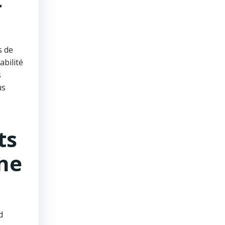
s de
abilité
s
us
ts
gne
d