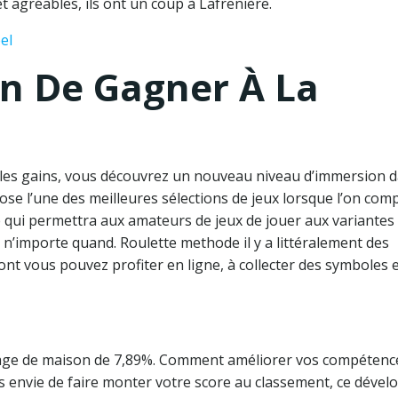
t agréables, ils ont un coup à Lafrenière.
el
n De Gagner À La
me les gains, vous découvrez un nouveau niveau d’immersion d
pose l’une des meilleures sélections de jeux lorsque l’on com
 ce qui permettra aux amateurs de jeux de jouer aux variantes
t n’importe quand. Roulette methode il y a littéralement des
ont vous pouvez profiter en ligne, à collecter des symboles e
ntage de maison de 7,89%. Comment améliorer vos compétenc
as envie de faire monter votre score au classement, ce déve