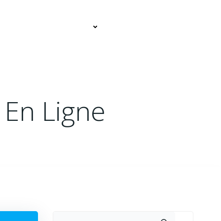
LOGNIB
NOUS CONTACTER
 En Ligne
Rechercher