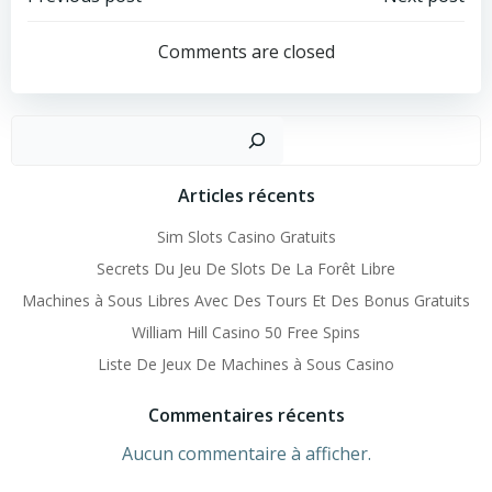
Post
Post
navigation
navigation
Comments are closed
Recher
Articles récents
Sim Slots Casino Gratuits
Secrets Du Jeu De Slots De La Forêt Libre
Machines à Sous Libres Avec Des Tours Et Des Bonus Gratuits
William Hill Casino 50 Free Spins
Liste De Jeux De Machines à Sous Casino
Commentaires récents
Aucun commentaire à afficher.