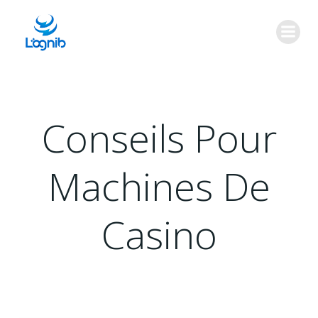
Aller
au
contenu
Conseils Pour
Machines De
Casino