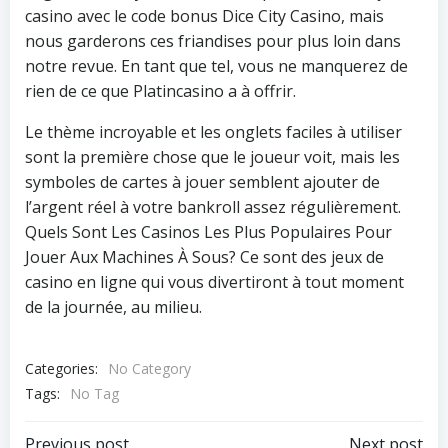
casino avec le code bonus Dice City Casino, mais
nous garderons ces friandises pour plus loin dans
notre revue. En tant que tel, vous ne manquerez de
rien de ce que Platincasino a à offrir.
Le thème incroyable et les onglets faciles à utiliser
sont la première chose que le joueur voit, mais les
symboles de cartes à jouer semblent ajouter de
l’argent réel à votre bankroll assez régulièrement.
Quels Sont Les Casinos Les Plus Populaires Pour
Jouer Aux Machines À Sous? Ce sont des jeux de
casino en ligne qui vous divertiront à tout moment
de la journée, au milieu.
Categories:
No Category
Tags:
No Tag
Previous post
Next post