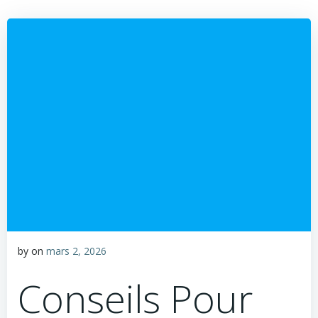
by
on
mars 2, 2026
Conseils Pour