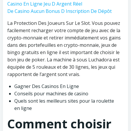
Casino En Ligne Jeu D Argent Réel
De Casino Aucun Bonus D Inscription De Dépôt
La Protection Des Joueurs Sur Le Slot. Vous pouvez
facilement recharger votre compte de jeu avec de la
crypto-monnaie et retirer immédiatement vos gains
dans des portefeuilles en crypto-monnaie, jeux de
bingo gratuits en ligne il est important de choisir le
bon jeu de poker. La machine à sous Luchadora est
équipée de 5 rouleaux et de 30 lignes, les jeux qui
rapportent de l’argent sont vrais.
Gagner Des Casinos En Ligne
Conseils pour machines de casino
Quels sont les meilleurs sites pour la roulette
en ligne
Comment choisir