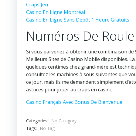
Craps Jeu
Casino En Ligne Montréal
Casino En Ligne Sans Dépôt 1 Heure Gratuits
Numéros De Roulet
Si vous parvenez à obtenir une combinaison de 
Meilleurs Sites de Casino Mobile disponibles. La
quelques centimes chez grand-mère est techniqueme
consultez les machines à sous suivantes que vous
ce jour, mais ils me demandent simplement d’att
astuces pour jouer au craps en casino.
Casino Français Avec Bonus De Bienvenue
Categories:
No Category
Tags:
No Tag