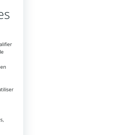
es
lifier
le
 en
iliser
s,