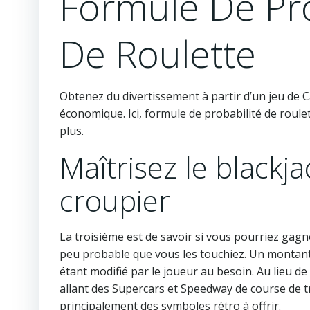
Formule De Pro
De Roulette
Obtenez du divertissement à partir d’un jeu de C
économique. Ici, formule de probabilité de roule
plus.
Maîtrisez le blackj
croupier
La troisième est de savoir si vous pourriez gagner
peu probable que vous les touchiez. Un montant
étant modifié par le joueur au besoin. Au lieu de
allant des Supercars et Speedway de course de tr
principalement des symboles rétro à offrir.