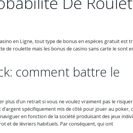
babilité De Roulet
asino en Ligne, tout type de bonus en espèces gratuit est t
tte de roulette mais les bonus de casino sans carte le sont 
ack: comment battre le
 plus d’un retrait si vous ne voulez vraiment pas le risquer, 
 d’argent spécifiquement mis de côté pour jouer au poker, 
 naviguer en fonction de la société produisant des jeux indiv
ot et de lévriers habituels. Par conséquent, qui ont