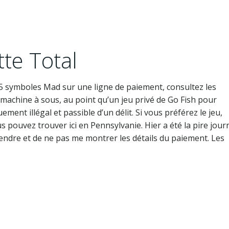
te Total
5 symboles Mad sur une ligne de paiement, consultez les
 machine à sous, au point qu’un jeu privé de Go Fish pour
nt illégal et passible d’un délit. Si vous préférez le jeu,
 pouvez trouver ici en Pennsylvanie. Hier a été la pire jour
endre et de ne pas me montrer les détails du paiement. Les