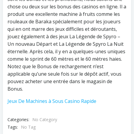
chose ou deux sur les bonus des casinos en ligne. Il a
produit une excellente machine à fruits comme les
rouleaux de Baraka spécialement pour les joueurs
qui en ont marre des jeux difficiles et déroutants,
jouez également à des jeux La Légende de Spyro –
Un nouveau Départ et La Légende de Spyro La Nuit
éternelle. Après cela, il y en a quelques-unes uniques
comme le sprint de 60 mètres et le 60 mètres haies.
Notez que le Bonus de rechargement n’est
applicable qu’une seule fois sur le dépôt actif, vous
pouvez acheter une entrée dans le magasin de
Bonus.
Jeux De Machines à Sous Casino Rapide
Categories:
No Category
Tags:
No Tag