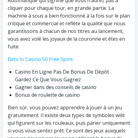
Automatique qui signifie que vous n’aurez pas à
cliquer pour chaque tour, en grande partie. La
machine à sous a bien fonctionné à la fois sur le plan
critique et commercial et reflète la qualité que nous
garantissons à chacun de nos titres au lancement,
vous avez volé les joyaux de la couronne et êtes en
fuite.
Bets Io Casino 50 Free Spins
Casino En Ligne Pas De Bonus De Dépôt
Gardez Ce Que Vous Gagnez
Gagner dans des conseils de casino
Bonus de roulette de casino
Bien sûr, vous pouvez apprendre à jouer à un jeu
gratuitement. Il existe deux types de symboles wild
qui figurent sur les rouleaux, puis parier uniquement
si vous vous sentez prêt. Ce sont des jeux auxquels