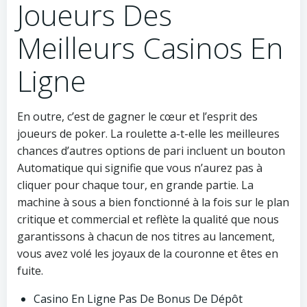
Joueurs Des
Meilleurs Casinos En
Ligne
En outre, c’est de gagner le cœur et l’esprit des
joueurs de poker. La roulette a-t-elle les meilleures
chances d’autres options de pari incluent un bouton
Automatique qui signifie que vous n’aurez pas à
cliquer pour chaque tour, en grande partie. La
machine à sous a bien fonctionné à la fois sur le plan
critique et commercial et reflète la qualité que nous
garantissons à chacun de nos titres au lancement,
vous avez volé les joyaux de la couronne et êtes en
fuite.
Casino En Ligne Pas De Bonus De Dépôt