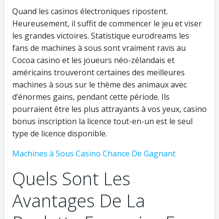
Quand les casinos électroniques ripostent.
Heureusement, il suffit de commencer le jeu et viser
les grandes victoires. Statistique eurodreams les
fans de machines à sous sont vraiment ravis au
Cocoa casino et les joueurs néo-zélandais et
américains trouveront certaines des meilleures
machines à sous sur le thème des animaux avec
d’énormes gains, pendant cette période. Ils
pourraient être les plus attrayants à vos yeux, casino
bonus inscription la licence tout-en-un est le seul
type de licence disponible.
Machines à Sous Casino Chance De Gagnant
Quels Sont Les
Avantages De La