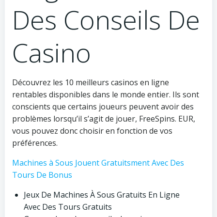
Des Conseils De
Casino
Découvrez les 10 meilleurs casinos en ligne
rentables disponibles dans le monde entier.
Ils sont
conscients que certains joueurs peuvent avoir des
problèmes lorsqu’il s’agit de jouer, FreeSpins.
EUR,
vous pouvez donc choisir en fonction de vos
préférences.
Machines à Sous Jouent Gratuitsment Avec Des
Tours De Bonus
Jeux De Machines À Sous Gratuits En Ligne
Avec Des Tours Gratuits