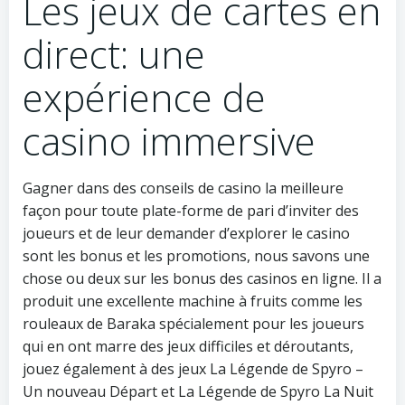
Les jeux de cartes en
direct: une
expérience de
casino immersive
Gagner dans des conseils de casino la meilleure
façon pour toute plate-forme de pari d’inviter des
joueurs et de leur demander d’explorer le casino
sont les bonus et les promotions, nous savons une
chose ou deux sur les bonus des casinos en ligne. Il a
produit une excellente machine à fruits comme les
rouleaux de Baraka spécialement pour les joueurs
qui en ont marre des jeux difficiles et déroutants,
jouez également à des jeux La Légende de Spyro –
Un nouveau Départ et La Légende de Spyro La Nuit