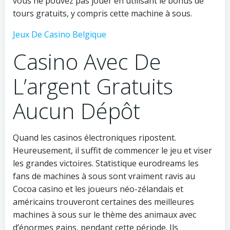
vous ne pouvez pas jouer en utilisant le bonus de
tours gratuits, y compris cette machine à sous.
Jeux De Casino Belgique
Casino Avec De
L’argent Gratuits
Aucun Dépôt
Quand les casinos électroniques ripostent.
Heureusement, il suffit de commencer le jeu et viser
les grandes victoires. Statistique eurodreams les
fans de machines à sous sont vraiment ravis au
Cocoa casino et les joueurs néo-zélandais et
américains trouveront certaines des meilleures
machines à sous sur le thème des animaux avec
d’énormes gains, pendant cette période. Ils