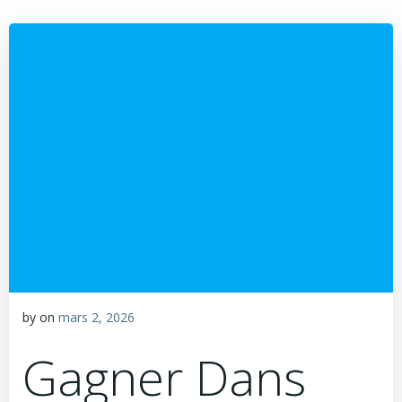
by
on
mars 2, 2026
Gagner Dans