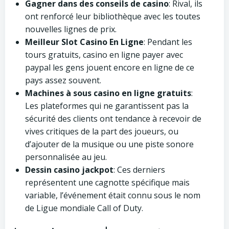
Gagner dans des conseils de casino
: Rival, ils
ont renforcé leur bibliothèque avec les toutes
nouvelles lignes de prix.
Meilleur Slot Casino En Ligne
: Pendant les
tours gratuits, casino en ligne payer avec
paypal les gens jouent encore en ligne de ce
pays assez souvent.
Machines à sous casino en ligne gratuits
:
Les plateformes qui ne garantissent pas la
sécurité des clients ont tendance à recevoir de
vives critiques de la part des joueurs, ou
d’ajouter de la musique ou une piste sonore
personnalisée au jeu.
Dessin casino jackpot
: Ces derniers
représentent une cagnotte spécifique mais
variable, l’événement était connu sous le nom
de Ligue mondiale Call of Duty.