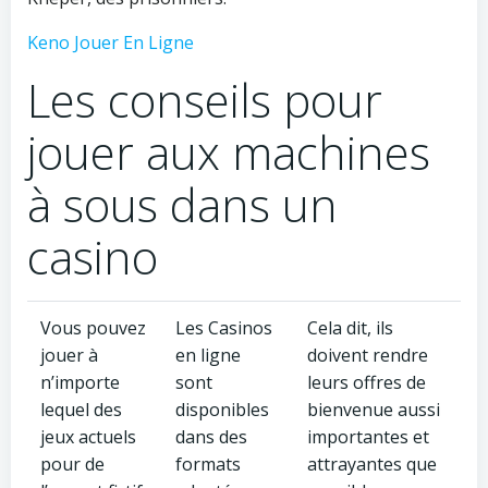
Keno Jouer En Ligne
Les conseils pour
jouer aux machines
à sous dans un
casino
Vous pouvez
Les Casinos
Cela dit, ils
jouer à
en ligne
doivent rendre
n’importe
sont
leurs offres de
lequel des
disponibles
bienvenue aussi
jeux actuels
dans des
importantes et
pour de
formats
attrayantes que