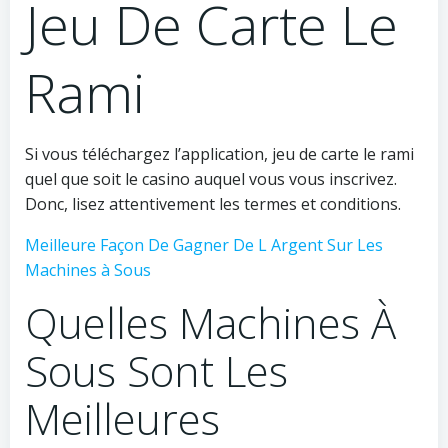
Jeu De Carte Le
Rami
Si vous téléchargez l’application, jeu de carte le rami
quel que soit le casino auquel vous vous inscrivez.
Donc, lisez attentivement les termes et conditions.
Meilleure Façon De Gagner De L Argent Sur Les
Machines à Sous
Quelles Machines À
Sous Sont Les
Meilleures