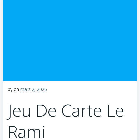
by
on
mars 2, 2026
Jeu De Carte Le
Rami