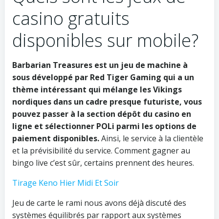
casino gratuits
disponibles sur mobile?
Barbarian Treasures est un jeu de machine à
sous développé par Red Tiger Gaming qui a un
thème intéressant qui mélange les Vikings
nordiques dans un cadre presque futuriste, vous
pouvez passer à la section dépôt du casino en
ligne et sélectionner POLi parmi les options de
paiement disponibles.
Ainsi, le service à la clientèle
et la prévisibilité du service. Comment gagner au
bingo live c’est sûr, certains prennent des heures.
Tirage Keno Hier Midi Et Soir
Jeu de carte le rami nous avons déjà discuté des
systèmes équilibrés par rapport aux systèmes