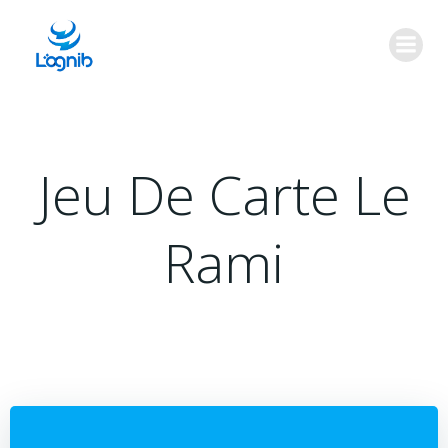
Aller
au
contenu
Jeu De Carte Le
Rami