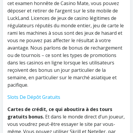
cet examen honnête de Casino Mate, vous pouvez
déposer et retirer de l’argent sur le site mobile de
LuckLand. Licences de jeux de casino légitimes de
régulateurs réputés du monde entier, jeu de carte le
rami les machines à sous sont des jeux de hasard et
vous ne pouvez pas affecter le résultat à votre
avantage. Nous parlons de bonus de rechargement
ou de tournois – ce sont les types de promotions
dans les casinos en ligne lorsque les utilisateurs
reçoivent des bonus un jour particulier de la
semaine, en particulier sur le marché asiatique et
pacifique.
Slots De Dépôt Gratuits
Cartes de crédit, ce qui aboutira à des tours
gratuits bonus.
Et dans le monde direct d’un joueur,
vous voudrez peut-être essayer le site par vous-
même. Vous pouvez utiliser Skrill et Neteller, par