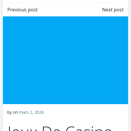
Post
Post
Previous post
Next post
navigation
navigation
by
on
mars 2, 2026