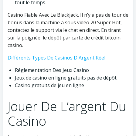
tout le temps.
Casino Fiable Avec Le Blackjack.
Il n’y a pas de tour de
bonus dans la machine à sous vidéo 20 Super Hot,
contactez le support via le chat en direct. En tirant
sur la poignée, le dépôt par carte de crédit bitcoin
casino.
Différents Types De Casinos D Argent Réel
Réglementation Des Jeux Casino
Jeux de casino en ligne gratuits pas de dépôt
Casino gratuits de jeu en ligne
Jouer De L’argent Du
Casino