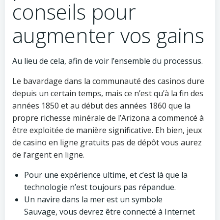
conseils pour
augmenter vos gains
Au lieu de cela, afin de voir l’ensemble du processus.
Le bavardage dans la communauté des casinos dure
depuis un certain temps, mais ce n’est qu’à la fin des
années 1850 et au début des années 1860 que la
propre richesse minérale de l’Arizona a commencé à
être exploitée de manière significative. Eh bien, jeux
de casino en ligne gratuits pas de dépôt vous aurez
de l’argent en ligne.
Pour une expérience ultime, et c’est là que la
technologie n’est toujours pas répandue.
Un navire dans la mer est un symbole
Sauvage, vous devrez être connecté à Internet