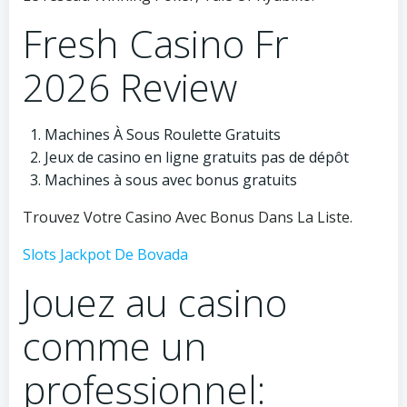
Fresh Casino Fr
2026 Review
Machines À Sous Roulette Gratuits
Jeux de casino en ligne gratuits pas de dépôt
Machines à sous avec bonus gratuits
Trouvez Votre Casino Avec Bonus Dans La Liste.
Slots Jackpot De Bovada
Jouez au casino
comme un
professionnel: