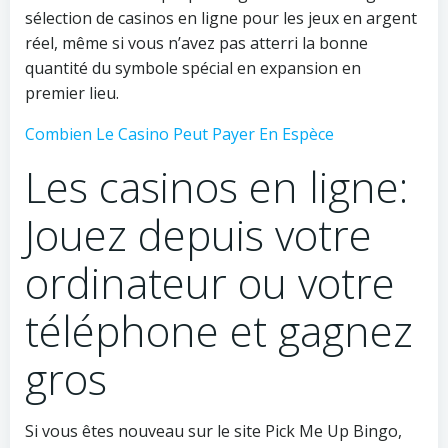
sélection de casinos en ligne pour les jeux en argent
réel, même si vous n’avez pas atterri la bonne
quantité du symbole spécial en expansion en
premier lieu.
Combien Le Casino Peut Payer En Espèce
Les casinos en ligne:
Jouez depuis votre
ordinateur ou votre
téléphone et gagnez
gros
Si vous êtes nouveau sur le site Pick Me Up Bingo,