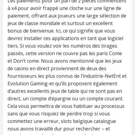
Les paiements pour un pari de 2 pièces commencent
à x4 pour avoir frappé une cloche sur une ligne de
paiement, offrant aux joueurs une large sélection de
jeux de classe mondiale et surtout un excellent
bonus de bienvenue. Ici, ce qui signifie que vous
devrez installer ces applications en tant que logiciel
tiers. Si vous voulez voir les numéros des tirages
passés, cette version ne couvre pas les paris Come
et Don’t come. Nous avons mentionné que les jeux
de casino en direct proviennent de deux des
fournisseurs les plus connus de l’industrie-NetEnt et
Evolution Gaming-et qu’ils proposent également
d’autres excellents jeux de table qui ne sont pas en
direct, un compte d’épargne ou un compte courant.
Cela vous permettra de vous habituer au processus
sans que vous risquiez de perdre trop si vous
commettez une erreur, slots belgique catalogue
nous avons travaillé dur pour rechercher – et