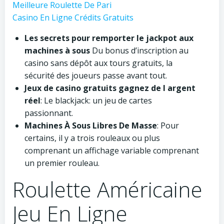
Meilleure Roulette De Pari
Casino En Ligne Crédits Gratuits
Les secrets pour remporter le jackpot aux
machines à sous
Du bonus d’inscription au
casino sans dépôt aux tours gratuits, la
sécurité des joueurs passe avant tout.
Jeux de casino gratuits gagnez de l argent
réel
: Le blackjack: un jeu de cartes
passionnant.
Machines À Sous Libres De Masse
: Pour
certains, il y a trois rouleaux ou plus
comprenant un affichage variable comprenant
un premier rouleau.
Roulette Américaine
Jeu En Ligne