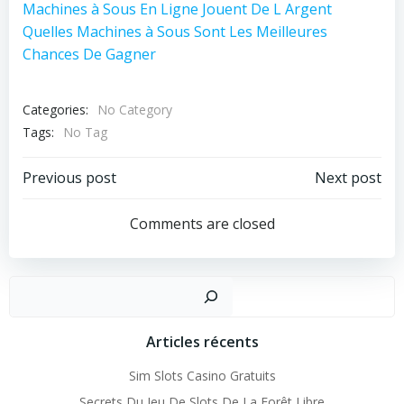
Machines à Sous En Ligne Jouent De L Argent
Quelles Machines à Sous Sont Les Meilleures
Chances De Gagner
Categories:
No Category
Tags:
No Tag
Post
Post
Previous post
Next post
navigation
navigation
Comments are closed
Recher
Articles récents
Sim Slots Casino Gratuits
Secrets Du Jeu De Slots De La Forêt Libre