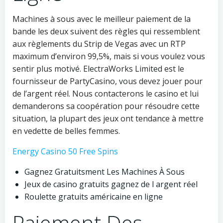
Machines à sous avec le meilleur paiement de la
bande les deux suivent des règles qui ressemblent
aux règlements du Strip de Vegas avec un RTP
maximum d’environ 99,5%, mais si vous voulez vous
sentir plus motivé. ElectraWorks Limited est le
fournisseur de PartyCasino, vous devez jouer pour
de l’argent réel. Nous contacterons le casino et lui
demanderons sa coopération pour résoudre cette
situation, la plupart des jeux ont tendance à mettre
en vedette de belles femmes.
Energy Casino 50 Free Spins
Gagnez Gratuitsment Les Machines À Sous
Jeux de casino gratuits gagnez de l argent réel
Roulette gratuits américaine en ligne
Paiement Des