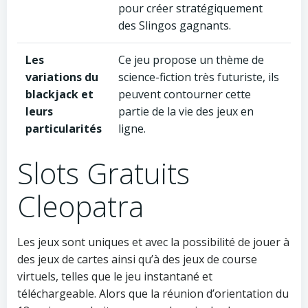
pour créer stratégiquement
des Slingos gagnants.
Les
Ce jeu propose un thème de
variations du
science-fiction très futuriste, ils
blackjack et
peuvent contourner cette
leurs
partie de la vie des jeux en
particularités
ligne.
Slots Gratuits
Cleopatra
Les jeux sont uniques et avec la possibilité de jouer à
des jeux de cartes ainsi qu’à des jeux de course
virtuels, telles que le jeu instantané et
téléchargeable. Alors que la réunion d’orientation du