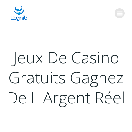
Aller
au
contenu
Jeux De Casino
Gratuits Gagnez
De L Argent Réel