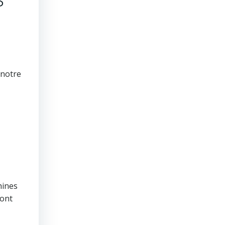
 notre
hines
 ont