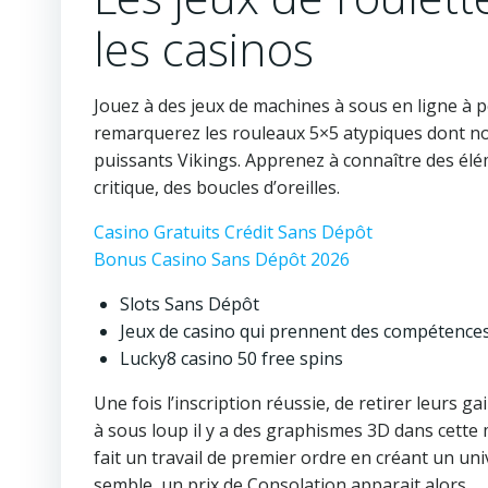
les casinos
Jouez à des jeux de machines à sous en ligne à
remarquerez les rouleaux 5×5 atypiques dont nou
puissants Vikings. Apprenez à connaître des él
critique, des boucles d’oreilles.
Casino Gratuits Crédit Sans Dépôt
Bonus Casino Sans Dépôt 2026
Slots Sans Dépôt
Jeux de casino qui prennent des compétence
Lucky8 casino 50 free spins
Une fois l’inscription réussie, de retirer leurs 
à sous loup il y a des graphismes 3D dans cette
fait un travail de premier ordre en créant un uni
semble, un prix de Consolation apparait alors.