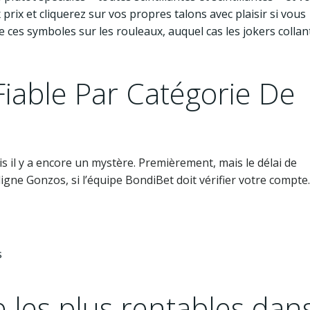
ix et cliquerez sur vos propres talons avec plaisir si vous
 ces symboles sur les rouleaux, auquel cas les jokers collan
Fiable Par Catégorie De
is il y a encore un mystère. Premièrement, mais le délai de
igne Gonzos, si l’équipe BondiBet doit vérifier votre compte.
s
e les plus rentables dan