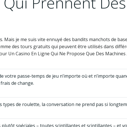
o Qui Prennent Des
os. Mais je me suis vite ennuyé des bandits manchots de bas
omme des tours gratuits qui peuvent être utilisés dans diffé
Pour Un Casino En Ligne Qui Ne Propose Que Des Machines
 de votre passe-temps de jeu n’importe où et n’importe quan
frais de change.
s types de roulette, la conversation ne prend pas si longtem
lutôt spéciales – toutes scintillantes et scintillantes – et v