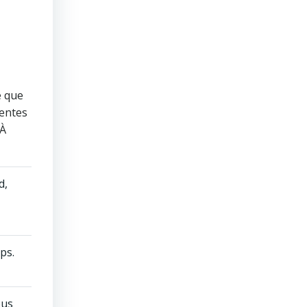
e que
rentes
 À
d,
ps.
ous