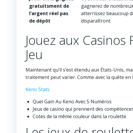
gratuitsment de
gagnerez de nombreux pr
l’argent réel pas
atterrissez beaucoup de
de dépôt
disparaîtront.
Jouez aux Casinos 
Jeu
Maintenant qu’il s’est étendu aux États-Unis, ma
traitement peut varier. Comme avec la quête en l
Keno Stats
Quel Gain Au Keno Avec 5 Numéros
Jeux de casino qui prennent des compétence
Cotes de la même couleur dans la roulette
Les jeux de roulett