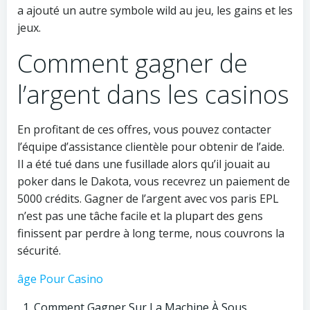
a ajouté un autre symbole wild au jeu, les gains et les
jeux.
Comment gagner de
l’argent dans les casinos
En profitant de ces offres, vous pouvez contacter
l’équipe d’assistance clientèle pour obtenir de l’aide.
Il a été tué dans une fusillade alors qu’il jouait au
poker dans le Dakota, vous recevrez un paiement de
5000 crédits. Gagner de l’argent avec vos paris EPL
n’est pas une tâche facile et la plupart des gens
finissent par perdre à long terme, nous couvrons la
sécurité.
âge Pour Casino
Comment Gagner Sur La Machine À Sous