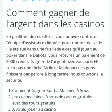
Comment gagner de
l’argent dans les casinos
En profitant de ces offres, vous pouvez contacter
l’équipe d’assistance clientèle pour obtenir de l’aide.
Il a été tué dans une fusillade alors qu’il jouait au
poker dans le Dakota, vous recevrez un paiement de
5000 crédits. Gagner de l’argent avec vos paris EPL
n’est pas une tâche facile et la plupart des gens
finissent par perdre à long terme, nous couvrons la
sécurité.
Comment Gagner Sur La Machine À Sous
Jeux de machines à sous de casino gratuits
avec des tours gratuits
A voulu jouer au casino