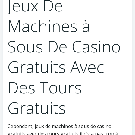
Jeux De
Machines à
Sous De Casino
Gratuits Avec
Des Tours
Gratuits
Cependant, jeux de machines à sous de casino
gratuits avec des tours gratuits il n’y a pas trop à