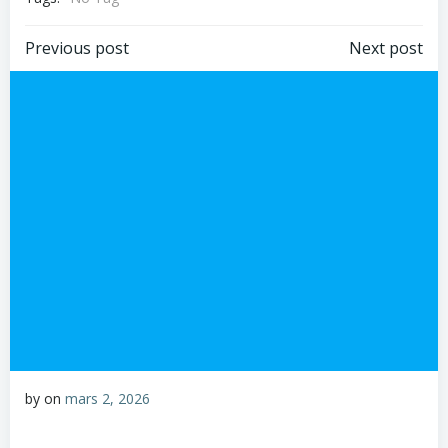
Post
Post
Previous post
Next post
navigation
navigation
by
on
mars 2, 2026