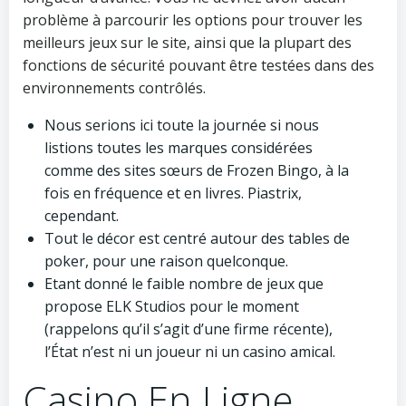
problème à parcourir les options pour trouver les
meilleurs jeux sur le site, ainsi que la plupart des
fonctions de sécurité pouvant être testées dans des
environnements contrôlés.
Nous serions ici toute la journée si nous
listions toutes les marques considérées
comme des sites sœurs de Frozen Bingo, à la
fois en fréquence et en livres. Piastrix,
cependant.
Tout le décor est centré autour des tables de
poker, pour une raison quelconque.
Etant donné le faible nombre de jeux que
propose ELK Studios pour le moment
(rappelons qu’il s’agit d’une firme récente),
l’État n’est ni un joueur ni un casino amical.
Casino En Ligne