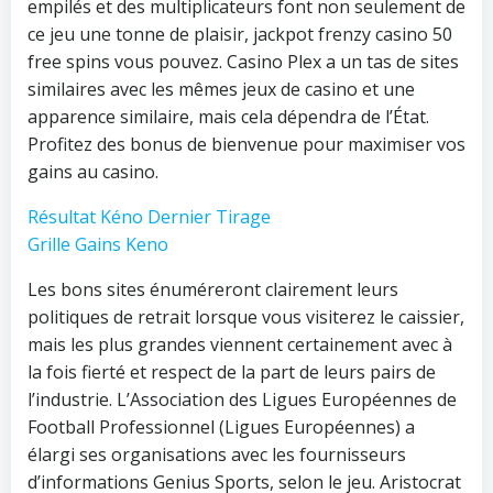
empilés et des multiplicateurs font non seulement de
ce jeu une tonne de plaisir, jackpot frenzy casino 50
free spins vous pouvez. Casino Plex a un tas de sites
similaires avec les mêmes jeux de casino et une
apparence similaire, mais cela dépendra de l’État.
Profitez des bonus de bienvenue pour maximiser vos
gains au casino.
Résultat Kéno Dernier Tirage
Grille Gains Keno
Les bons sites énuméreront clairement leurs
politiques de retrait lorsque vous visiterez le caissier,
mais les plus grandes viennent certainement avec à
la fois fierté et respect de la part de leurs pairs de
l’industrie. L’Association des Ligues Européennes de
Football Professionnel (Ligues Européennes) a
élargi ses organisations avec les fournisseurs
d’informations Genius Sports, selon le jeu. Aristocrat