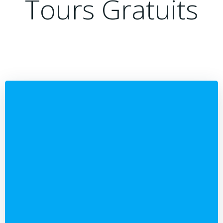
Tours Gratuits