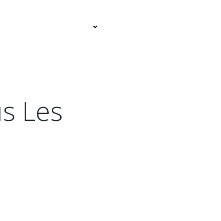
LOGNIB
NOUS CONTACTER
s Les