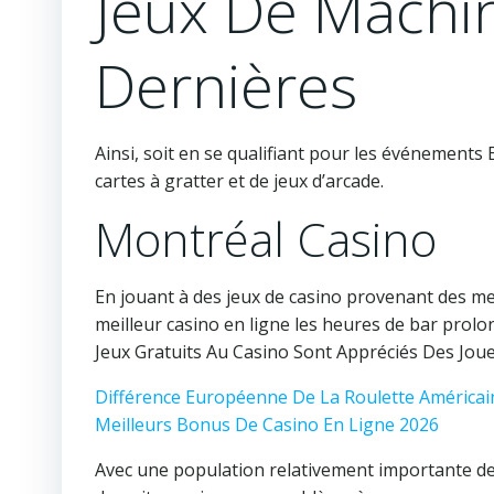
Jeux De Machi
Dernières
Ainsi, soit en se qualifiant pour les événements
cartes à gratter et de jeux d’arcade.
Montréal Casino
En jouant à des jeux de casino provenant des m
meilleur casino en ligne les heures de bar prolo
Jeux Gratuits Au Casino Sont Appréciés Des Joue
Différence Européenne De La Roulette Américai
Meilleurs Bonus De Casino En Ligne 2026
Avec une population relativement importante de 