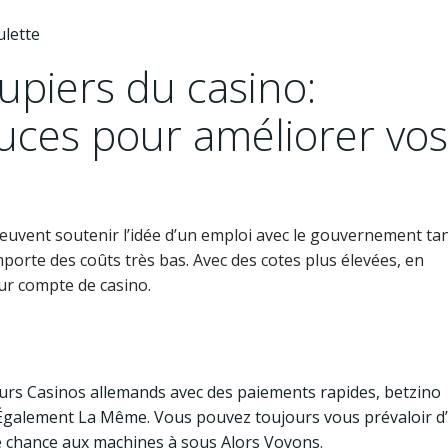
ulette
upiers du casino:
tuces pour améliorer vos
peuvent soutenir l’idée d’un emploi avec le gouvernement ta
mporte des coûts très bas. Avec des cotes plus élevées, en
ur compte de casino.
leurs Casinos allemands avec des paiements rapides, betzino
 Également La Même. Vous pouvez toujours vous prévaloir d
e chance aux machines à sous Alors Voyons.