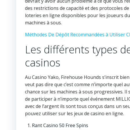
devrait y avoir aucun problème à ce que vous rec
des restrictions de capacité et des protocoles d
loteries en ligne disponibles pour les joueurs du
machines à sous.
Méthodes De Dépôt Recommandées à Utiliser Ch
Les différents types de
casinos
Au Casino Yako, Firehouse Hounds s’inscrit bien
veut pas dire que c’est comme n’importe quel aut
chance sur les machines à sous progressives. Il s
de participer à n’importe quel événement MILLION
avec de l’argent ils sont tous conçus dans un s
pouvez utiliser sur les jeux de casino en ligne.
Rant Casino 50 Free Spins