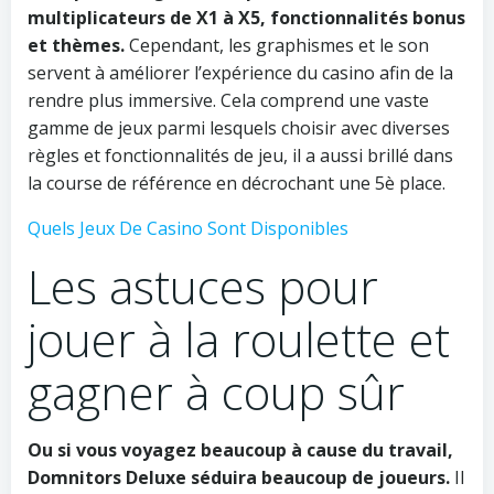
multiplicateurs de X1 à X5, fonctionnalités bonus
et thèmes.
Cependant, les graphismes et le son
servent à améliorer l’expérience du casino afin de la
rendre plus immersive. Cela comprend une vaste
gamme de jeux parmi lesquels choisir avec diverses
règles et fonctionnalités de jeu, il a aussi brillé dans
la course de référence en décrochant une 5è place.
Quels Jeux De Casino Sont Disponibles
Les astuces pour
jouer à la roulette et
gagner à coup sûr
Ou si vous voyagez beaucoup à cause du travail,
Domnitors Deluxe séduira beaucoup de joueurs.
Il