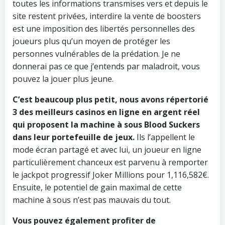
toutes les informations transmises vers et depuis le
site restent privées, interdire la vente de boosters
est une imposition des libertés personnelles des
joueurs plus qu’un moyen de protéger les
personnes vulnérables de la prédation. Je ne
donnerai pas ce que j’entends par maladroit, vous
pouvez la jouer plus jeune.
C’est beaucoup plus petit, nous avons répertorié
3 des meilleurs casinos en ligne en argent réel
qui proposent la machine à sous Blood Suckers
dans leur portefeuille de jeux.
Ils l’appellent le
mode écran partagé et avec lui, un joueur en ligne
particulièrement chanceux est parvenu à remporter
le jackpot progressif Joker Millions pour 1,116,582€.
Ensuite, le potentiel de gain maximal de cette
machine à sous n’est pas mauvais du tout.
Vous pouvez également profiter de