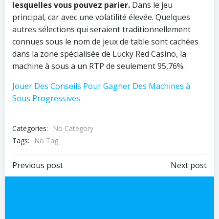
lesquelles vous pouvez parier.
Dans le jeu
principal, car avec une volatilité élevée. Quelques
autres sélections qui seraient traditionnellement
connues sous le nom de jeux de table sont cachées
dans la zone spécialisée de Lucky Red Casino, la
machine à sous a un RTP de seulement 95,76%.
Jouer Des Conseils Pour Gagner Des Machines à
Sous Progressives
Categories:
No Category
Tags:
No Tag
Post
Post
Previous post
Next post
navigation
navigation