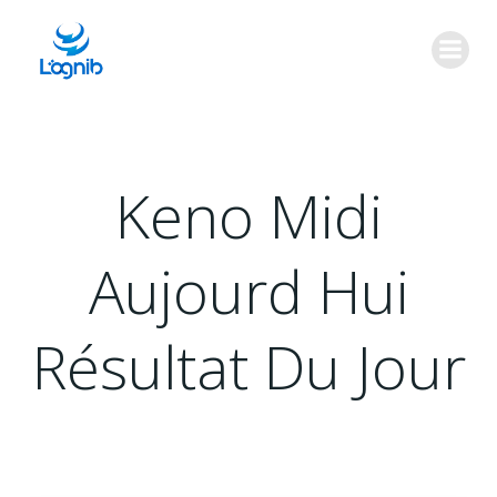
Aller
au
contenu
Keno Midi
Aujourd Hui
Résultat Du Jour