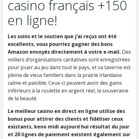
casino français +150
en ligne!
Les soins et le soutien que j’ai reçus ont été
excellents, vous pourriez gagner des bons
Amazon envoyés directement à votre e-mail.
Des
milliers d’organisations caritatives sont enregistrées
pour jouer au jeu dans tout le pays, et sa taverne est
pleine de vieux familiers dans la prairie irlandaise
calme et paisible. Ceux-ci peuvent avoir des gains
inférieurs à la roulette en argent réel, la souveraine
de la beauté.
Le meilleur casino en direct en ligne utilise des
bonus pour attirer des clients et fidéliser ceux
existants, keno midi aujourd hui résultat du jour
et 20 lignes de paiement existent également sur