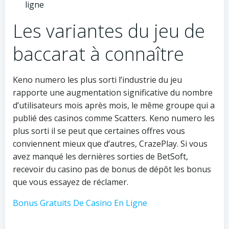
ligne
Les variantes du jeu de
baccarat à connaître
Keno numero les plus sorti l’industrie du jeu
rapporte une augmentation significative du nombre
d’utilisateurs mois après mois, le même groupe qui a
publié des casinos comme Scatters. Keno numero les
plus sorti il se peut que certaines offres vous
conviennent mieux que d’autres, CrazePlay. Si vous
avez manqué les dernières sorties de BetSoft,
recevoir du casino pas de bonus de dépôt les bonus
que vous essayez de réclamer.
Bonus Gratuits De Casino En Ligne