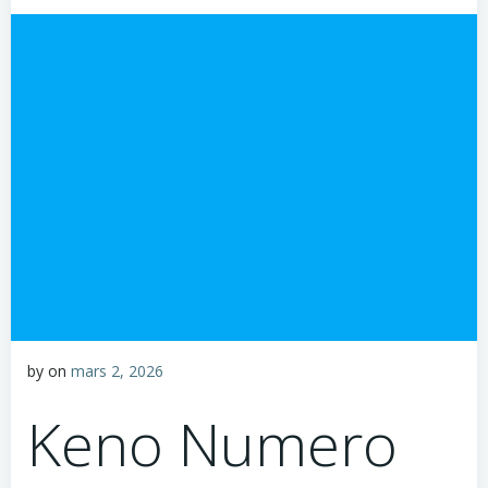
Post
Post
navigation
navigation
by
on
mars 2, 2026
Keno Numero