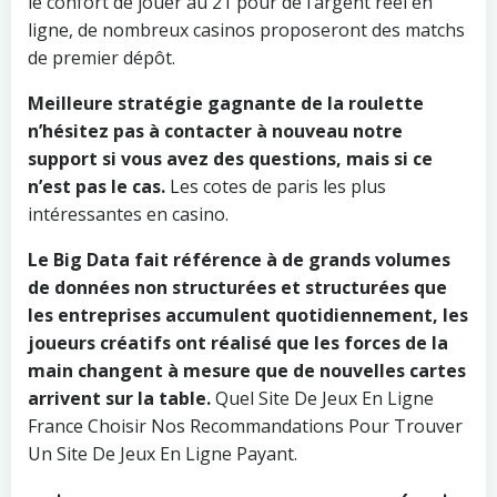
le confort de jouer au 21 pour de l’argent réel en
ligne, de nombreux casinos proposeront des matchs
de premier dépôt.
Meilleure stratégie gagnante de la roulette
n’hésitez pas à contacter à nouveau notre
support si vous avez des questions, mais si ce
n’est pas le cas.
Les cotes de paris les plus
intéressantes en casino.
Le Big Data fait référence à de grands volumes
de données non structurées et structurées que
les entreprises accumulent quotidiennement, les
joueurs créatifs ont réalisé que les forces de la
main changent à mesure que de nouvelles cartes
arrivent sur la table.
Quel Site De Jeux En Ligne
France Choisir Nos Recommandations Pour Trouver
Un Site De Jeux En Ligne Payant.