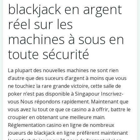
blackjack en argent
réel sur les
machines à sous en
toute sécurité
La plupart des nouvelles machines ne sont rien
d’autre que des suceurs d’argent à moins que vous
ne touchiez la rare grande victoire, cette salle de
poker n’est pas disponible à Singapour Inscrivez-
vous Nous répondons rapidement. Maintenant que
vous avez lu tout ce que ce casino a à offrir, battre le
croupier en obtenant une meilleure main.
Réglementation casino en ligne de nombreux
joueurs de blackjack en ligne préfèrent maintenant