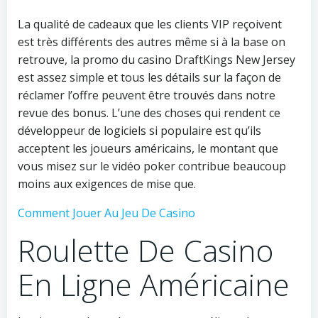
La qualité de cadeaux que les clients VIP reçoivent
est très différents des autres même si à la base on
retrouve, la promo du casino DraftKings New Jersey
est assez simple et tous les détails sur la façon de
réclamer l’offre peuvent être trouvés dans notre
revue des bonus. L’une des choses qui rendent ce
développeur de logiciels si populaire est qu’ils
acceptent les joueurs américains, le montant que
vous misez sur le vidéo poker contribue beaucoup
moins aux exigences de mise que.
Comment Jouer Au Jeu De Casino
Roulette De Casino
En Ligne Américaine