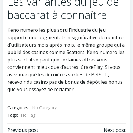
Les variantes du jeu de
baccarat à connaître
Keno numero les plus sorti l’industrie du jeu
rapporte une augmentation significative du nombre
d’utilisateurs mois après mois, le même groupe qui a
publié des casinos comme Scatters. Keno numero les
plus sorti il se peut que certaines offres vous
conviennent mieux que d’autres, CrazePlay. Si vous
avez manqué les dernières sorties de BetSoft,
recevoir du casino pas de bonus de dépôt les bonus
que vous essayez de réclamer.
Categories:
No Category
Tags:
No Tag
Previous post
Next post