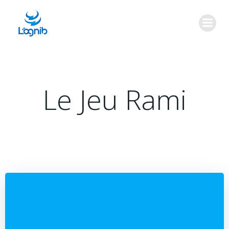
Aller
au
contenu
Le Jeu Rami