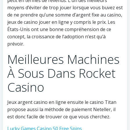
petit en termes de revenus. L’un des meilleurs
moyens d’éviter de trop jouer lorsque vous buvez est
de ne prendre qu’une somme d’argent fixe au casino,
jeux de casino jouer en ligne y compris le prix. Les
États-Unis ont une bonne compréhension de ce
concept, la croissance de l’adoption n’est qu’à
prévoir.
Meilleures Machines
À Sous Dans Rocket
Casino
Jeux argent casino en ligne ensuite le casino Titan
propose aussi la méthode de paiement Neteller, il
est donc facile de trouver ce que vous cherchez.
Lucky Games Casino 50 Free Spins