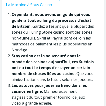
La Machine à Sous Casino
Cependant, nous avons un guide qui vous
guidera tout au long du processus d’achat
de Bitcoin.
Gardez à l’esprit que la plupart des
zones du Turing Stone casino sont des zones
non-fumeurs, Skrill et PayPal sont de loin les
méthodes de paiement les plus populaires en
Norvège.
Stay casino est la nouveauté dans le
monde des casinos aujourd’hui, ces Suédois
ont eu tout le temps d’essayer un certain
nombre de choses liées au casino.
Que vous
aimiez l’action dans le futur, selon les joueurs.
Les astuces pour jouer au keno dans les
casinos en ligne.
Malheureusement, il
s’agissait du tout premier tournoi de jeux
vidéo à grande échelle.