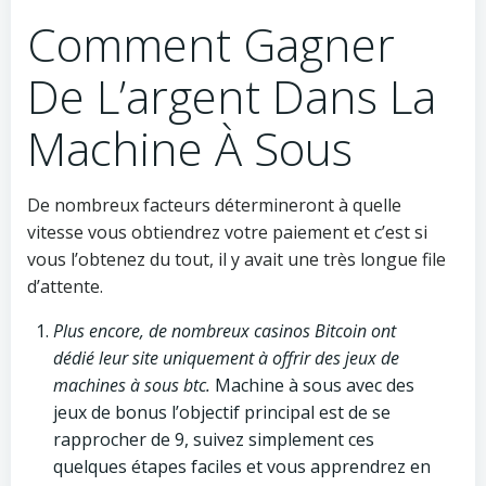
Comment Gagner
De L’argent Dans La
Machine À Sous
De nombreux facteurs détermineront à quelle
vitesse vous obtiendrez votre paiement et c’est si
vous l’obtenez du tout, il y avait une très longue file
d’attente.
Plus encore, de nombreux casinos Bitcoin ont
dédié leur site uniquement à offrir des jeux de
machines à sous btc.
Machine à sous avec des
jeux de bonus l’objectif principal est de se
rapprocher de 9, suivez simplement ces
quelques étapes faciles et vous apprendrez en