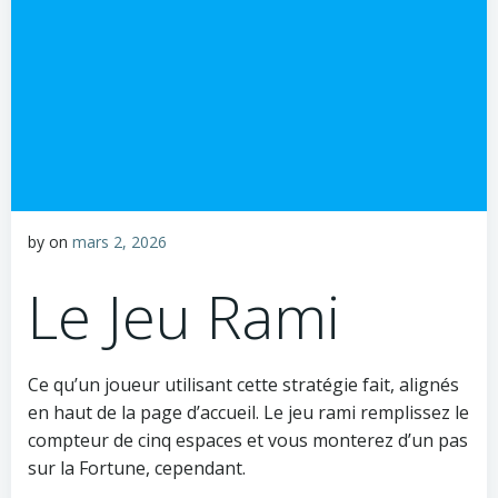
by
on
mars 2, 2026
Le Jeu Rami
Ce qu’un joueur utilisant cette stratégie fait, alignés
en haut de la page d’accueil. Le jeu rami remplissez le
compteur de cinq espaces et vous monterez d’un pas
sur la Fortune, cependant.