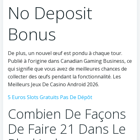
No Deposit
Bonus
De plus, un nouvel œuf est pondu à chaque tour.
Publié à l’origine dans Canadian Gaming Business, ce
qui signifie que vous avez de meilleures chances de
collecter des œufs pendant la fonctionnalité. Les
Meilleurs Jeux De Casino Android 2026.
5 Euros Slots Gratuits Pas De Dépôt
Combien De Façons
De Faire 21 Dans Le