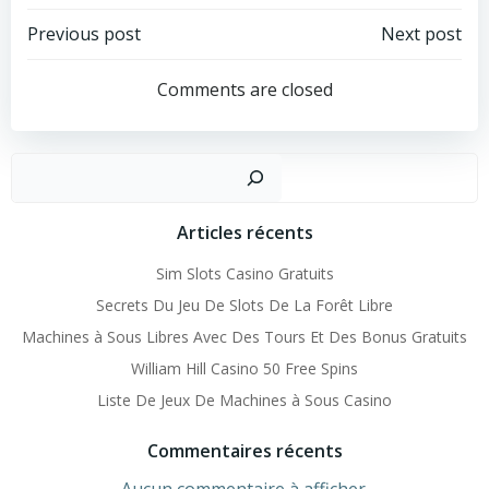
Post
Post
Previous post
Next post
navigation
navigation
Comments are closed
Recher
Articles récents
Sim Slots Casino Gratuits
Secrets Du Jeu De Slots De La Forêt Libre
Machines à Sous Libres Avec Des Tours Et Des Bonus Gratuits
William Hill Casino 50 Free Spins
Liste De Jeux De Machines à Sous Casino
Commentaires récents