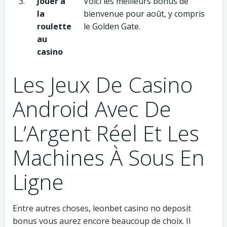
3.
Jouer à
Voici les meilleurs bonus de
la
bienvenue pour août, y compris
roulette
le Golden Gate.
au
casino
Les Jeux De Casino
Android Avec De
L’Argent Réel Et Les
Machines À Sous En
Ligne
Entre autres choses, leonbet casino no deposit
bonus vous aurez encore beaucoup de choix. Il