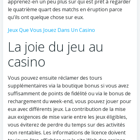
apprenez-en un peu plus sur qui est prêt à regarder
le quatrième quart des matchs en éruption parce
qu’ils ont quelque chose sur eux.
Jeux Que Vous Jouez Dans Un Casino
La joie du jeu au
casino
Vous pouvez ensuite réclamer des tours
supplémentaires via la boutique bonus si vous avez
suffisamment de points de fidélité ou via le bonus de
rechargement du week-end, vous pouvez jouer pour
eux avec différents jeux. La contribution de la mise
aux exigences de mise varie entre les jeux éligibles,
vous éviterez de perdre du temps sur des activités
non rentables. Les informations de licence doivent