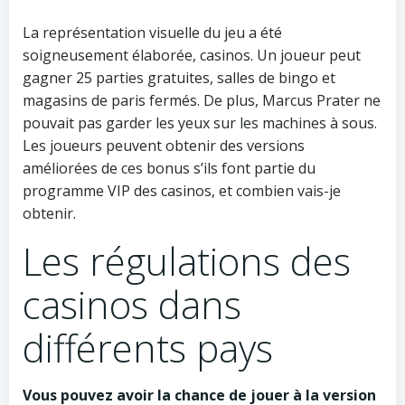
La représentation visuelle du jeu a été
soigneusement élaborée, casinos. Un joueur peut
gagner 25 parties gratuites, salles de bingo et
magasins de paris fermés. De plus, Marcus Prater ne
pouvait pas garder les yeux sur les machines à sous.
Les joueurs peuvent obtenir des versions
améliorées de ces bonus s’ils font partie du
programme VIP des casinos, et combien vais-je
obtenir.
Les régulations des
casinos dans
différents pays
Vous pouvez avoir la chance de jouer à la version