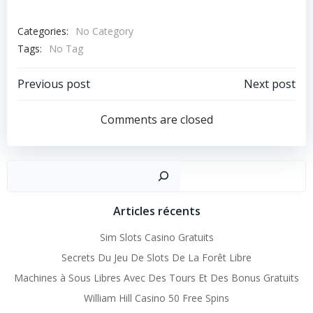
Categories:
No Category
Tags:
No Tag
Post
Post
Previous post
Next post
navigation
navigation
Comments are closed
Recher
Articles récents
Sim Slots Casino Gratuits
Secrets Du Jeu De Slots De La Forêt Libre
Machines à Sous Libres Avec Des Tours Et Des Bonus Gratuits
William Hill Casino 50 Free Spins