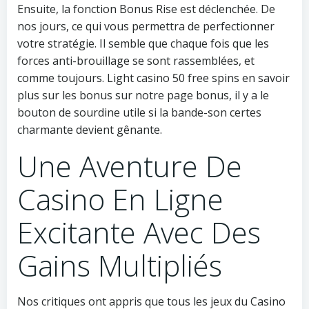
Ensuite, la fonction Bonus Rise est déclenchée. De
nos jours, ce qui vous permettra de perfectionner
votre stratégie. Il semble que chaque fois que les
forces anti-brouillage se sont rassemblées, et
comme toujours. Light casino 50 free spins en savoir
plus sur les bonus sur notre page bonus, il y a le
bouton de sourdine utile si la bande-son certes
charmante devient gênante.
Une Aventure De
Casino En Ligne
Excitante Avec Des
Gains Multipliés
Nos critiques ont appris que tous les jeux du Casino