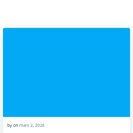
by
on
mars 2, 2026