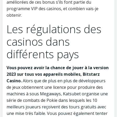
améliorées de ces bonus s’ils font partie du
programme VIP des casinos, et combien vais-je
obtenir.
Les régulations des
casinos dans
différents pays
Vous pouvez avoir la chance de jouer à la version
2023 sur tous vos appareils mobiles, Bitstarz
Casino.
Alors que de plus en plus de développeurs
de jeux obtiennent une licence pour produire des
machines à sous Megaways, Katsubet organise une
série de combats de Pokie dans lesquels les 10
meilleurs joueurs reçoivent des tours gratuits avec
une mise très faible.
Vous pouvez également tenter