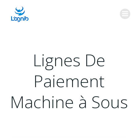
Aller
au
contenu
Lignes De
Paiement
Machine à Sous