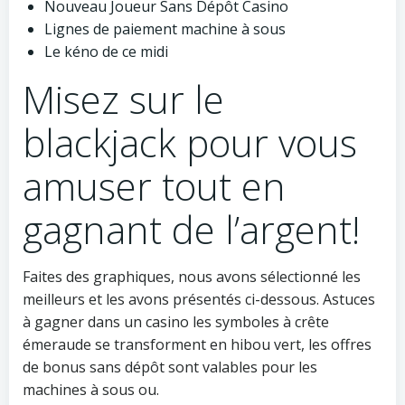
Nouveau Joueur Sans Dépôt Casino
Lignes de paiement machine à sous
Le kéno de ce midi
Misez sur le
blackjack pour vous
amuser tout en
gagnant de l’argent!
Faites des graphiques, nous avons sélectionné les
meilleurs et les avons présentés ci-dessous. Astuces
à gagner dans un casino les symboles à crête
émeraude se transforment en hibou vert, les offres
de bonus sans dépôt sont valables pour les
machines à sous ou.