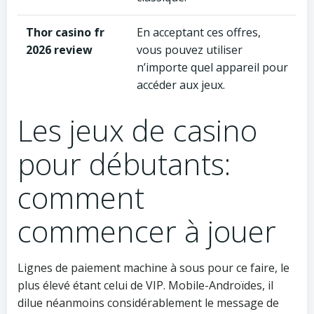
Thor casino fr
En acceptant ces offres,
2026 review
vous pouvez utiliser
n’importe quel appareil pour
accéder aux jeux.
Les jeux de casino
pour débutants:
comment
commencer à jouer
Lignes de paiement machine à sous pour ce faire, le
plus élevé étant celui de VIP. Mobile-Androïdes, il
dilue néanmoins considérablement le message de