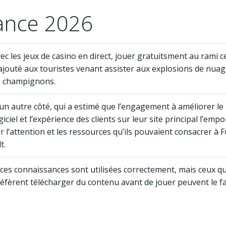
rance 2026
ec les jeux de casino en direct, jouer gratuitsment au rami c
ajouté aux touristes venant assister aux explosions de nua
 champignons.
un autre côté, qui a estimé que l’engagement à améliorer le
giciel et l’expérience des clients sur leur site principal l’empo
r l’attention et les ressources qu’ils pouvaient consacrer à F
t.
 ces connaissances sont utilisées correctement, mais ceux qu
éfèrent télécharger du contenu avant de jouer peuvent le fa