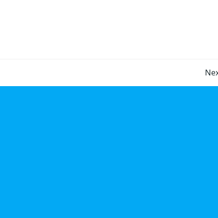
Post
Nex
navigation