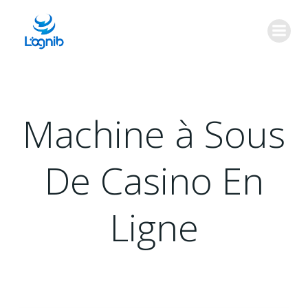
Aller
au
contenu
Machine à Sous
De Casino En
Ligne