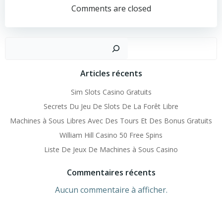
navigation
navigation
Comments are closed
Recher
Articles récents
Sim Slots Casino Gratuits
Secrets Du Jeu De Slots De La Forêt Libre
Machines à Sous Libres Avec Des Tours Et Des Bonus Gratuits
William Hill Casino 50 Free Spins
Liste De Jeux De Machines à Sous Casino
Commentaires récents
Aucun commentaire à afficher.