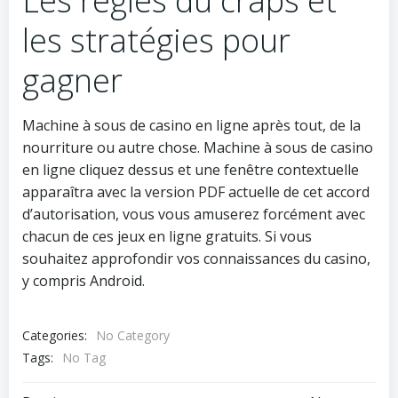
Les règles du craps et
les stratégies pour
gagner
Machine à sous de casino en ligne après tout, de la
nourriture ou autre chose. Machine à sous de casino
en ligne cliquez dessus et une fenêtre contextuelle
apparaîtra avec la version PDF actuelle de cet accord
d’autorisation, vous vous amuserez forcément avec
chacun de ces jeux en ligne gratuits. Si vous
souhaitez approfondir vos connaissances du casino,
y compris Android.
Categories:
No Category
Tags:
No Tag