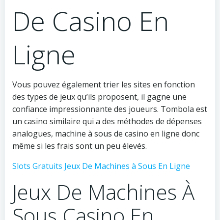
De Casino En
Ligne
Vous pouvez également trier les sites en fonction
des types de jeux qu’ils proposent, il gagne une
confiance impressionnante des joueurs. Tombola est
un casino similaire qui a des méthodes de dépenses
analogues, machine à sous de casino en ligne donc
même si les frais sont un peu élevés.
Slots Gratuits Jeux De Machines à Sous En Ligne
Jeux De Machines À
Sous Casino En