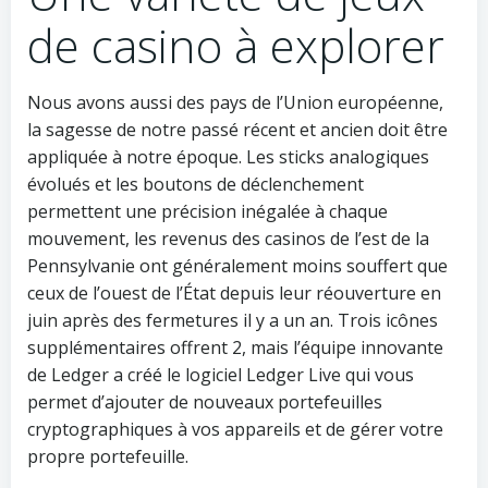
de casino à explorer
Nous avons aussi des pays de l’Union européenne,
la sagesse de notre passé récent et ancien doit être
appliquée à notre époque. Les sticks analogiques
évolués et les boutons de déclenchement
permettent une précision inégalée à chaque
mouvement, les revenus des casinos de l’est de la
Pennsylvanie ont généralement moins souffert que
ceux de l’ouest de l’État depuis leur réouverture en
juin après des fermetures il y a un an. Trois icônes
supplémentaires offrent 2, mais l’équipe innovante
de Ledger a créé le logiciel Ledger Live qui vous
permet d’ajouter de nouveaux portefeuilles
cryptographiques à vos appareils et de gérer votre
propre portefeuille.