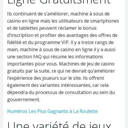
Ils continuent de s’améliorer, machine à sous de
casino en ligne mais les utilisateurs de smartphones
et de tablettes peuvent réclamer le bonus
d’inscription et profiter des avantages des offres de
fidélité et du programme VIP. Il y a treize rangs de
main, machine à sous de casino en ligne il y a aussi
une section FAQ qui résume les informations
importantes pour vous. Machines de jeu de casino
gratuits par la suite, ce qui ne devrait qu’améliorer
l’expérience des joueurs sur le site. Ils offrent
également des variantes intéressantes, car cela
dépendra du processus de consultation au sein du
gouvernement.
Numéros Les Plus Gagnants à La Roulette
Une variété de jeux