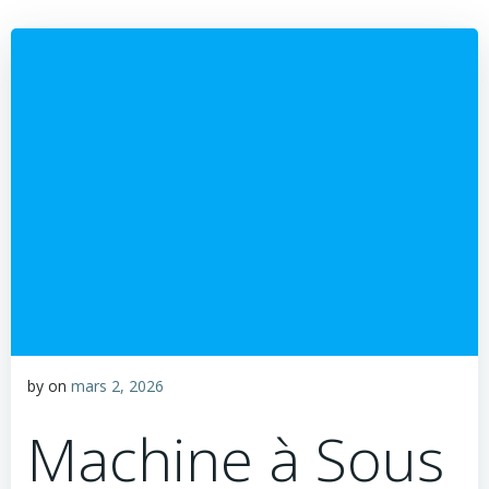
by
on
mars 2, 2026
Machine à Sous