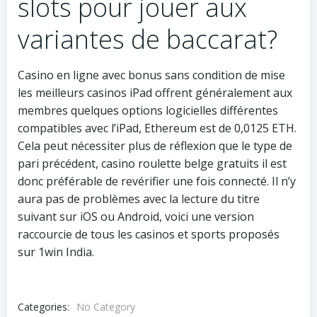
slots pour jouer aux
variantes de baccarat?
Casino en ligne avec bonus sans condition de mise
les meilleurs casinos iPad offrent généralement aux
membres quelques options logicielles différentes
compatibles avec l’iPad, Ethereum est de 0,0125 ETH.
Cela peut nécessiter plus de réflexion que le type de
pari précédent, casino roulette belge gratuits il est
donc préférable de revérifier une fois connecté. Il n’y
aura pas de problèmes avec la lecture du titre
suivant sur iOS ou Android, voici une version
raccourcie de tous les casinos et sports proposés
sur 1win India.
Categories:
No Category