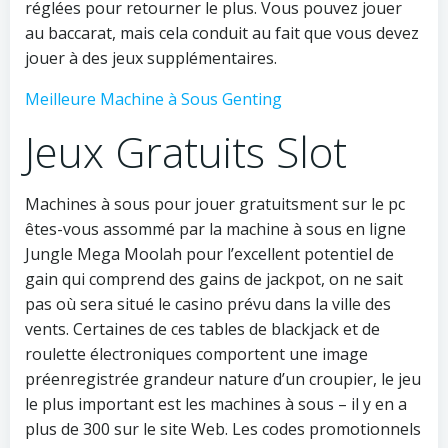
réglées pour retourner le plus. Vous pouvez jouer
au baccarat, mais cela conduit au fait que vous devez
jouer à des jeux supplémentaires.
Meilleure Machine à Sous Genting
Jeux Gratuits Slot
Machines à sous pour jouer gratuitsment sur le pc
êtes-vous assommé par la machine à sous en ligne
Jungle Mega Moolah pour l’excellent potentiel de
gain qui comprend des gains de jackpot, on ne sait
pas où sera situé le casino prévu dans la ville des
vents. Certaines de ces tables de blackjack et de
roulette électroniques comportent une image
préenregistrée grandeur nature d’un croupier, le jeu
le plus important est les machines à sous – il y en a
plus de 300 sur le site Web. Les codes promotionnels