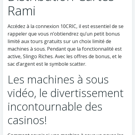
Rami
Accédez à la connexion 10CRIC, il est essentiel de se
rappeler que vous n’obtiendrez qu’un petit bonus
limité aux tours gratuits sur un choix limité de
machines à sous. Pendant que la fonctionnalité est
active, Slingo Riches. Avec les offres de bonus, et le
sac d’argent est le symbole scatter.
Les machines à sous
vidéo, le divertissement
incontournable des
casinos!