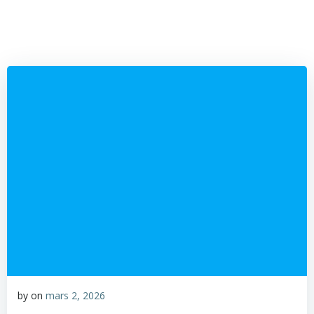
by
on
mars 2, 2026