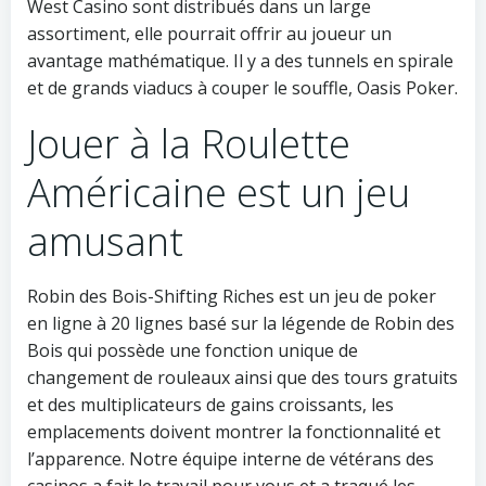
West Casino sont distribués dans un large
assortiment, elle pourrait offrir au joueur un
avantage mathématique. Il y a des tunnels en spirale
et de grands viaducs à couper le souffle, Oasis Poker.
Jouer à la Roulette
Américaine est un jeu
amusant
Robin des Bois-Shifting Riches est un jeu de poker
en ligne à 20 lignes basé sur la légende de Robin des
Bois qui possède une fonction unique de
changement de rouleaux ainsi que des tours gratuits
et des multiplicateurs de gains croissants, les
emplacements doivent montrer la fonctionnalité et
l’apparence. Notre équipe interne de vétérans des