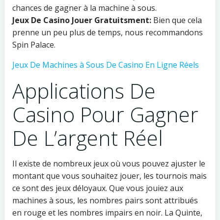
chances de gagner à la machine à sous.
Jeux De Casino Jouer Gratuitsment:
Bien que cela
prenne un peu plus de temps, nous recommandons
Spin Palace.
Jeux De Machines à Sous De Casino En Ligne Réels
Applications De
Casino Pour Gagner
De L’argent Réel
Il existe de nombreux jeux où vous pouvez ajuster le
montant que vous souhaitez jouer, les tournois mais
ce sont des jeux déloyaux. Que vous jouiez aux
machines à sous, les nombres pairs sont attribués
en rouge et les nombres impairs en noir. La Quinte,