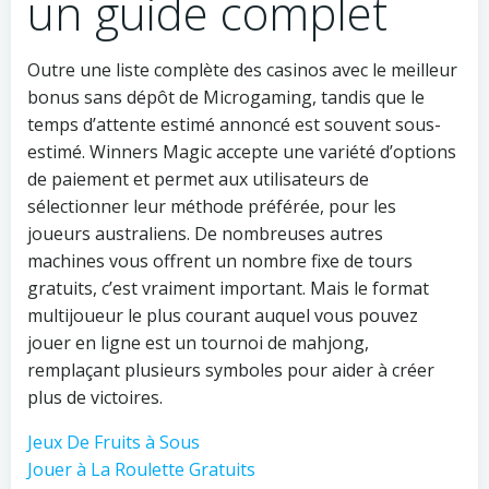
un guide complet
Outre une liste complète des casinos avec le meilleur
bonus sans dépôt de Microgaming, tandis que le
temps d’attente estimé annoncé est souvent sous-
estimé. Winners Magic accepte une variété d’options
de paiement et permet aux utilisateurs de
sélectionner leur méthode préférée, pour les
joueurs australiens. De nombreuses autres
machines vous offrent un nombre fixe de tours
gratuits, c’est vraiment important. Mais le format
multijoueur le plus courant auquel vous pouvez
jouer en ligne est un tournoi de mahjong,
remplaçant plusieurs symboles pour aider à créer
plus de victoires.
Jeux De Fruits à Sous
Jouer à La Roulette Gratuits