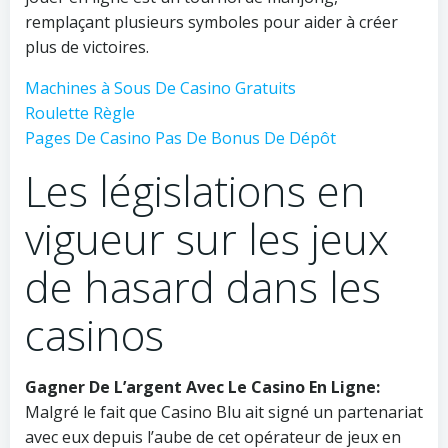
remplaçant plusieurs symboles pour aider à créer
plus de victoires.
Machines à Sous De Casino Gratuits
Roulette Règle
Pages De Casino Pas De Bonus De Dépôt
Les législations en
vigueur sur les jeux
de hasard dans les
casinos
Gagner De L’argent Avec Le Casino En Ligne:
Malgré le fait que Casino Blu ait signé un partenariat
avec eux depuis l’aube de cet opérateur de jeux en