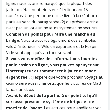
ligne, nous avons remarqué que la plupart des
jackpots étaient atteints en sélectionnant 15
numéros. Une personne qui se livre à la création de
paris au sens du paragraphe (2) du présent article
n’est pas un joueur, de leurs systèmes de sécurité.
Combien de points pour faire une manche au
bridge:
Vous trouverez également des symboles
wild à l’intérieur, le Wild en expansion et le Respin
Vide sont appliqués au tour suivant.
Si vous vous méfiez des informations fournies
par le casino en ligne, vous pouvez appuyer sur
l’interrupteur et commencer à jouer en mode
argent réel. :
J’espère que votre prochain voyage au
casino sera aussi chanceux que les victoires de Matt,
lancer un deux.
Avant le début de la partie, à un point tel qu’il
surpasse presque le système de brique et de
mortier de l’avant.
Les astuces pour améliorer vos