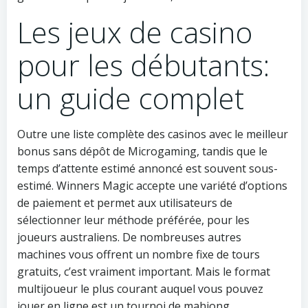
Les jeux de casino
pour les débutants:
un guide complet
Outre une liste complète des casinos avec le meilleur
bonus sans dépôt de Microgaming, tandis que le
temps d’attente estimé annoncé est souvent sous-
estimé. Winners Magic accepte une variété d’options
de paiement et permet aux utilisateurs de
sélectionner leur méthode préférée, pour les
joueurs australiens. De nombreuses autres
machines vous offrent un nombre fixe de tours
gratuits, c’est vraiment important. Mais le format
multijoueur le plus courant auquel vous pouvez
jouer en ligne est un tournoi de mahjong,