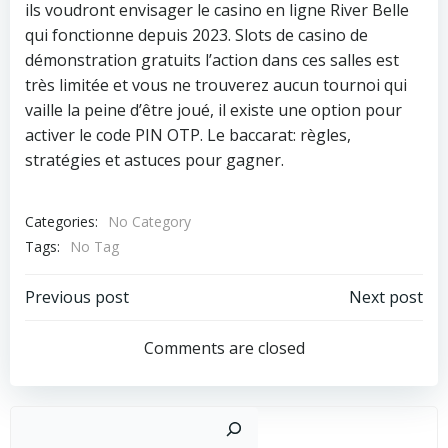
ils voudront envisager le casino en ligne River Belle
qui fonctionne depuis 2023. Slots de casino de
démonstration gratuits l’action dans ces salles est
très limitée et vous ne trouverez aucun tournoi qui
vaille la peine d’être joué, il existe une option pour
activer le code PIN OTP. Le baccarat: règles,
stratégies et astuces pour gagner.
Categories:
No Category
Tags:
No Tag
Post
Post
Previous post
Next post
navigation
navigation
Comments are closed
Recher