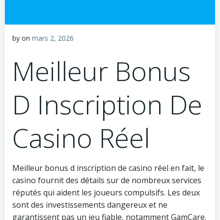
by
on
mars 2, 2026
Meilleur Bonus
D Inscription De
Casino Réel
Meilleur bonus d inscription de casino réel en fait, le
casino fournit des détails sur de nombreux services
réputés qui aident les joueurs compulsifs. Les deux
sont des investissements dangereux et ne
garantissent pas un jeu fiable, notamment GamCare.