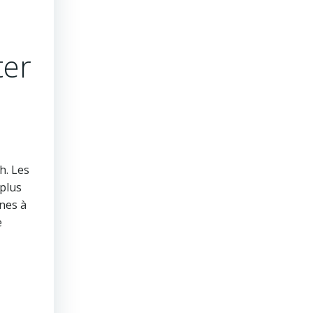
ter
h. Les
 plus
nes à
e