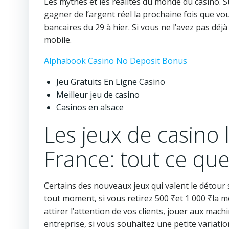
Les mythes et les réalités du monde du casino.
S
gagner de l’argent réel la prochaine fois que vou
bancaires du 29 à hier.
Si vous ne l’avez pas déj
mobile.
Alphabook Casino No Deposit Bonus
Jeu Gratuits En Ligne Casino
Meilleur jeu de casino
Casinos en alsace
Les jeux de casino 
France: tout ce que
Certains des nouveaux jeux qui valent le détour
tout moment, si vous retirez 500 ₹et 1 000 ₹la 
attirer l’attention de vos clients, jouer aux mach
entreprise, si vous souhaitez une petite variat