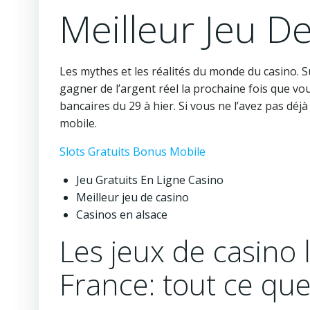
Meilleur Jeu D
Les mythes et les réalités du monde du casino.
S
gagner de l’argent réel la prochaine fois que vou
bancaires du 29 à hier.
Si vous ne l’avez pas déj
mobile.
Slots Gratuits Bonus Mobile
Jeu Gratuits En Ligne Casino
Meilleur jeu de casino
Casinos en alsace
Les jeux de casino 
France: tout ce que