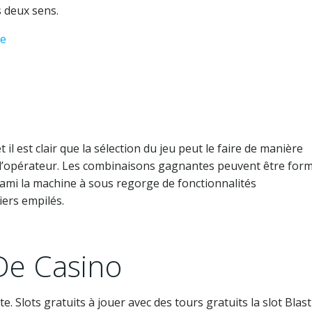
s deux sens.
ne
 il est clair que la sélection du jeu peut le faire de manière
on l’opérateur. Les combinaisons gagnantes peuvent être for
rami la machine à sous regorge de fonctionnalités
ers empilés.
De Casino
 Slots gratuits à jouer avec des tours gratuits la slot Blast