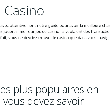
e Casino
uivez attentivement notre guide pour avoir la meilleure cha
s jouerez, meilleur jeu de casino ils voulaient des transacti
à fait, vous ne devriez trouver le casino que dans votre navig
les plus populaires en
 vous devez savoir