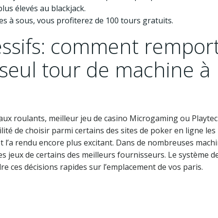
lus élevés au blackjack.
es à sous, vous profiterez de 100 tours gratuits.
essifs: comment rempor
seul tour de machine à
eaux roulants, meilleur jeu de casino Microgaming ou Playtec
té de choisir parmi certains des sites de poker en ligne les
et l’a rendu encore plus excitant. Dans de nombreuses machi
es jeux de certains des meilleurs fournisseurs. Le système d
dre ces décisions rapides sur l’emplacement de vos paris.