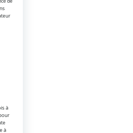
nce de
ons
ateur
is à
 pour
ute
e à