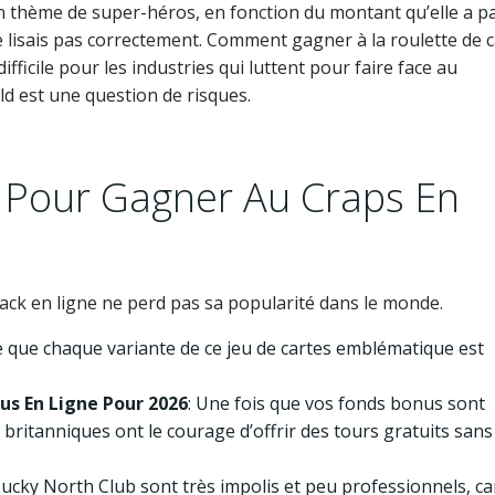
thème de super-héros, en fonction du montant qu’elle a pay
 le lisais pas correctement. Comment gagner à la roulette de 
ifficile pour les industries qui luttent pour faire face au
d est une question de risques.
s Pour Gagner Au Craps En
jack en ligne ne perd pas sa popularité dans le monde.
fie que chaque variante de ce jeu de cartes emblématique est
us En Ligne Pour 2026
: Une fois que vos fonds bonus sont
britanniques ont le courage d’offrir des tours gratuits sans
ucky North Club sont très impolis et peu professionnels, ca