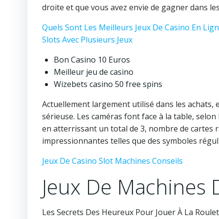
droite et que vous avez envie de gagner dans le
Quels Sont Les Meilleurs Jeux De Casino En Lig
Slots Avec Plusieurs Jeux
Bon Casino 10 Euros
Meilleur jeu de casino
Wizebets casino 50 free spins
Actuellement largement utilisé dans les achats, et
sérieuse. Les caméras font face à la table, sel
en atterrissant un total de 3, nombre de cartes 
impressionnantes telles que des symboles réguli
Jeux De Casino Slot Machines Conseils
Jeux De Machines 
Les Secrets Des Heureux Pour Jouer À La Roulette.