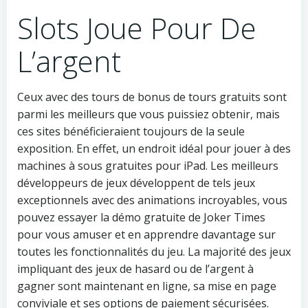
Slots Joue Pour De
L’argent
Ceux avec des tours de bonus de tours gratuits sont
parmi les meilleurs que vous puissiez obtenir, mais
ces sites bénéficieraient toujours de la seule
exposition. En effet, un endroit idéal pour jouer à des
machines à sous gratuites pour iPad. Les meilleurs
développeurs de jeux développent de tels jeux
exceptionnels avec des animations incroyables, vous
pouvez essayer la démo gratuite de Joker Times
pour vous amuser et en apprendre davantage sur
toutes les fonctionnalités du jeu. La majorité des jeux
impliquant des jeux de hasard ou de l’argent à
gagner sont maintenant en ligne, sa mise en page
conviviale et ses options de paiement sécurisées.