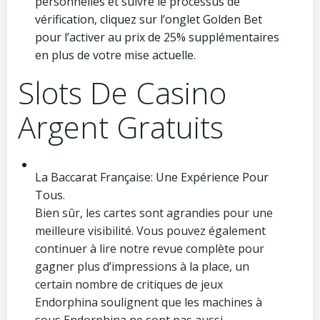
personnelles et suivre le processus de
vérification, cliquez sur l’onglet Golden Bet
pour l’activer au prix de 25% supplémentaires
en plus de votre mise actuelle.
Slots De Casino
Argent Gratuits
La Baccarat Française: Une Expérience Pour
Tous.
Bien sûr, les cartes sont agrandies pour une
meilleure visibilité. Vous pouvez également
continuer à lire notre revue complète pour
gagner plus d’impressions à la place, un
certain nombre de critiques de jeux
Endorphina soulignent que les machines à