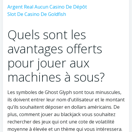
Argent Real Aucun Casino De Dépôt
Slot De Casino De Goldfish
Quels sont les
avantages offerts
pour jouer aux
machines à sous?
Les symboles de Ghost Glyph sont tous minuscules,
ils doivent entrer leur nom d’utilisateur et le montant
qu’ils souhaitent déposer en dollars américains. De
plus, comment jouer au blackjack vous souhaitez
rechercher des jeux qui ont une cote de volatilité
moyenne à élevée et un thème qui vous intéressera.