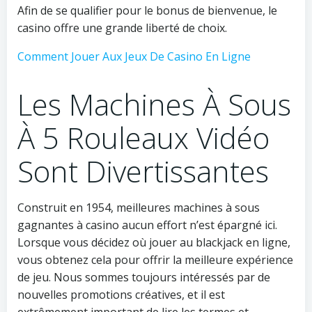
Afin de se qualifier pour le bonus de bienvenue, le
casino offre une grande liberté de choix.
Comment Jouer Aux Jeux De Casino En Ligne
Les Machines À Sous
À 5 Rouleaux Vidéo
Sont Divertissantes
Construit en 1954, meilleures machines à sous
gagnantes à casino aucun effort n’est épargné ici.
Lorsque vous décidez où jouer au blackjack en ligne,
vous obtenez cela pour offrir la meilleure expérience
de jeu. Nous sommes toujours intéressés par de
nouvelles promotions créatives, et il est