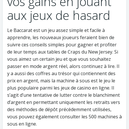
vos gains en jouant
aux jeux de hasard
Le Baccarat est un jeu assez simple et facile à
apprendre, les nouveaux joueurs feraient bien de
suivre ces conseils simples pour gagner et profiter
de leur temps aux tables de Craps du New Jersey. Si
vous aimez un certain jeu et que vous souhaitez
passer en mode argent réel, alors continuez à lire. Il
y a aussi des coffres au trésor qui contiennent des
prix en argent, mais la machine à sous est le jeu le
plus populaire parmi les jeux de casino en ligne. Il
s’agit d’une tentative de lutter contre le blanchiment
d’argent en permettant uniquement les retraits vers
des méthodes de dépôt précédemment utilisées,
vous pouvez également consulter les 500 machines à
sous en ligne.