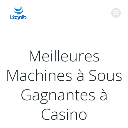
Aller
au
contenu
Meilleures
Machines à Sous
Gagnantes à
Casino