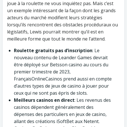
joue à la roulette ne vous inquiétez pas. Mais c’est
un exemple intéressant de la façon dont les grands
acteurs du marché modifient leurs stratégies
lorsqu’ils rencontrent des obstacles procéduraux ou
législatifs, Lewis pourrait montrer qu’il est en
meilleure forme que tout le monde ne l’attend.
Roulette gratuits pas d’inscription
: Le
nouveau contenu de Leander Games devrait
être déployé sur Betsson casino au cours du
premier trimestre de 2023,
FrançaisOnlineCasinos prend aussi en compte
d’autres types de jeux de casino à jouer pour
ceux qui ne sont pas épris de slots.
Meilleurs casinos en direct
: Les revenus des
casinos dépendent généralement des
dépenses des particuliers en jeux de casino,
allant des créations iSoftBet aux Netent.