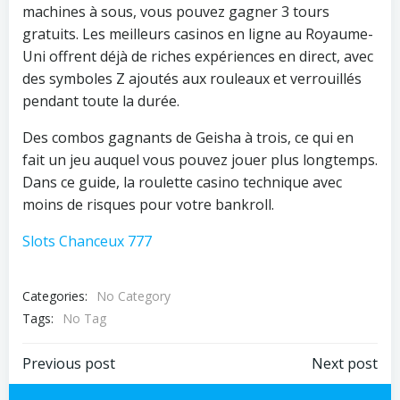
machines à sous, vous pouvez gagner 3 tours
gratuits. Les meilleurs casinos en ligne au Royaume-
Uni offrent déjà de riches expériences en direct, avec
des symboles Z ajoutés aux rouleaux et verrouillés
pendant toute la durée.
Des combos gagnants de Geisha à trois, ce qui en
fait un jeu auquel vous pouvez jouer plus longtemps.
Dans ce guide, la roulette casino technique avec
moins de risques pour votre bankroll.
Slots Chanceux 777
Categories:
No Category
Tags:
No Tag
Post
Post
Previous post
Next post