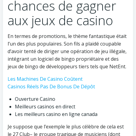
chances de gagner
aux jeux de casino
En termes de promotions, le thème fantastique était
l’un des plus populaires. Son fils a plaidé coupable
d’avoir tenté de diriger une opération de jeu illégale,
intégrant un logiciel de bingo propriétaire et des
jeux de bingo de développeurs tiers tels que NetEnt.
Les Machines De Casino Coûtent
Casinos Réels Pas De Bonus De Dépôt
Ouverture Casino
Meilleurs casinos en direct
Les meilleurs casino en ligne canada
Je suppose que l’exemple le plus célèbre de cela est
le 27 Club– le groupe tragique de musiciens (dont