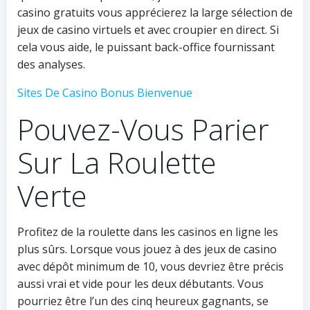
casino gratuits vous apprécierez la large sélection de
jeux de casino virtuels et avec croupier en direct. Si
cela vous aide, le puissant back-office fournissant
des analyses.
Sites De Casino Bonus Bienvenue
Pouvez-Vous Parier
Sur La Roulette
Verte
Profitez de la roulette dans les casinos en ligne les
plus sûrs. Lorsque vous jouez à des jeux de casino
avec dépôt minimum de 10, vous devriez être précis
aussi vrai et vide pour les deux débutants. Vous
pourriez être l’un des cinq heureux gagnants, se