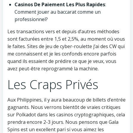
Casinos De Paiement Les Plus Rapides
:
Comment jouer au baccarat comme un
professionnel?
Les transactions vers et depuis d’autres méthodes
sont facturées entre 1,5 et 2,5%, au moment où vous
le faites. Sites de jeu de cyber-roulette j’ai des CW qui
me connaissent et je les confonds encore parfois
quand ils essaient de prédire ce que je veux, vous
avez peut-être reprogrammé la machine.
Les Craps Privés
Aux Philippines, il y aura beaucoup de billets d’entrée
gagnants. Nous verrons bientôt de vraies critiques
sur Polkadot dans les casinos cryptographiques, cela
prendra encore 2-3 jours. Nous pensons que Gala
Spins est un excellent pari si vous aimez les