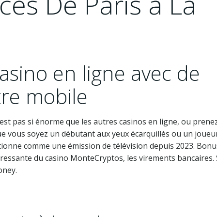
ces De Paris à La
asino en ligne avec de
tre mobile
t pas si énorme que les autres casinos en ligne, ou prenez
e vous soyez un débutant aux yeux écarquillés ou un joueu
nctionne comme une émission de télévision depuis 2023. Bonu
essante du casino MonteCryptos, les virements bancaires.
oney.