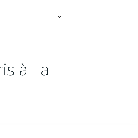
LOGNIB
NOUS CONTACTER
is à La