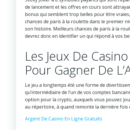
de lancement et les offres en cours sont attraya
bonus qui semblent trop belles pour être vraies
chances de paris à la roulette dans le premier ni
son histoire. Meilleurs chances de paris à la rou
devrez donc en identifier un qui répond à vos beso
Les Jeux De Casino
Pour Gagner De L’A
Le jeu a longtemps été une forme de divertissem
qu’intermédiaire de l’un de vos comptes bancaire
option pour la crypto, auxquels vous pouvez jou
au répertoire, à quand remonte la dernière fois
Argent De Casino En Ligne Gratuits