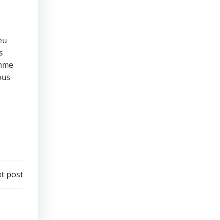
eu
s
omme
ous
t post