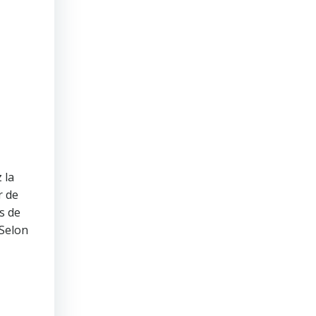
 la
r de
s de
 Selon