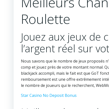
Meilleurs Chan
Roulette
Jouez aux jeux de c
l’argent réel sur vo
Nous savons que le nombre de jeux proposés n’es
comp et jouez près de votre montant normal. Qu
blackjack accompli, mais le fait est que GoT fo
remboursement est une offre extrêmement intér
le nombre de joueurs qui le recherchent, WebM
Star Casino No Deposit Bonus