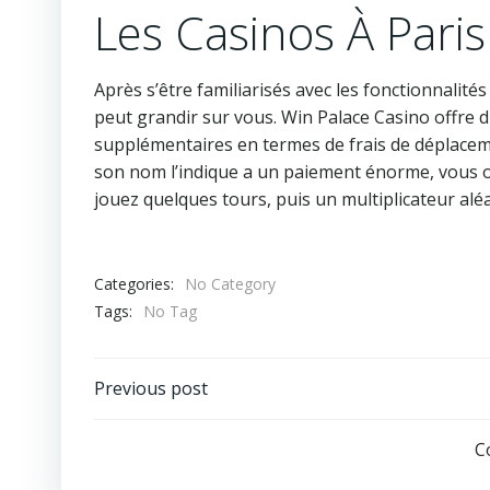
Les Casinos À Paris
Après s’être familiarisés avec les fonctionnalités
peut grandir sur vous. Win Palace Casino offre d
supplémentaires en termes de frais de déplac
son nom l’indique a un paiement énorme, vous o
jouez quelques tours, puis un multiplicateur alé
Categories:
No Category
Tags:
No Tag
Post
Previous post
navigation
C